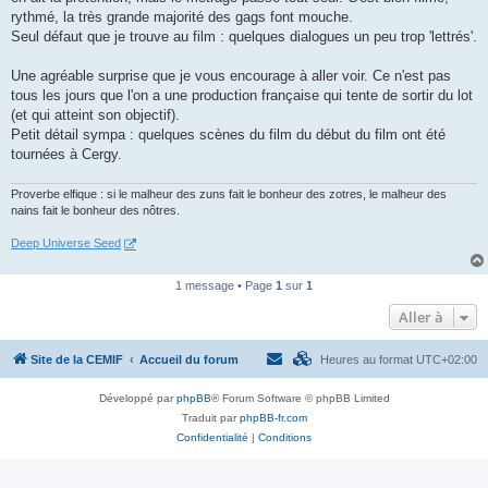
rythmé, la très grande majorité des gags font mouche.
Seul défaut que je trouve au film : quelques dialogues un peu trop 'lettrés'.
Une agréable surprise que je vous encourage à aller voir. Ce n'est pas
tous les jours que l'on a une production française qui tente de sortir du lot
(et qui atteint son objectif).
Petit détail sympa : quelques scènes du film du début du film ont été
tournées à Cergy.
Proverbe elfique : si le malheur des zuns fait le bonheur des zotres, le malheur des
nains fait le bonheur des nôtres.
Deep Universe Seed
1 message • Page
1
sur
1
Aller à
Site de la CEMIF
Accueil du forum
Heures au format
UTC+02:00
Développé par
phpBB
® Forum Software © phpBB Limited
Traduit par
phpBB-fr.com
Confidentialité
|
Conditions