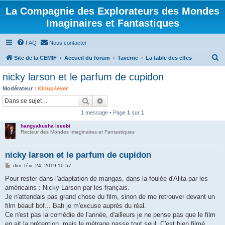
La Compagnie des Explorateurs des Mondes
Imaginaires et Fantastiques
FAQ
Nous contacter
R
Site de la CEMIF
Accueil du forum
Taverne
La table des elfes
e
nicky larson et le parfum de cupidon
c
Modérateur :
Kloup4ever
h
Rechercher
Recherche avancée
e
1 message • Page
1
sur
1
r
hangyakusha iseebi
c
Recteur des Mondes Imaginaires et Fantastiques
h
nicky larson et le parfum de cupidon
e
M
dim. févr. 24, 2019 10:57
r
e
s
Pour rester dans l'adaptation de mangas, dans la foulée d'Alita par les
s
américains : Nicky Larson par les français.
a
g
Je n'attendais pas grand chose du film, sinon de me retrouver devant un
e
film beauf bof... Bah je m'excuse auprès du réal.
Ce n'est pas la comédie de l'année, d'ailleurs je ne pense pas que le film
en ait la prétention, mais le métrage passe tout seul. C'est bien filmé,