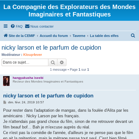
La Compagnie des Explorateurs des Mondes
Imaginaires et Fantastiques
FAQ
Nous contacter
R
Site de la CEMIF
Accueil du forum
Taverne
La table des elfes
e
nicky larson et le parfum de cupidon
c
Modérateur :
Kloup4ever
h
Rechercher
Recherche avancée
e
1 message • Page
1
sur
1
r
hangyakusha iseebi
c
Recteur des Mondes Imaginaires et Fantastiques
h
nicky larson et le parfum de cupidon
e
M
dim. févr. 24, 2019 10:57
r
e
s
Pour rester dans l'adaptation de mangas, dans la foulée d'Alita par les
s
américains : Nicky Larson par les français.
a
g
Je n'attendais pas grand chose du film, sinon de me retrouver devant un
e
film beauf bof... Bah je m'excuse auprès du réal.
Ce n'est pas la comédie de l'année, d'ailleurs je ne pense pas que le film
en ait la prétention, mais le métrage passe tout seul. C'est bien filmé,