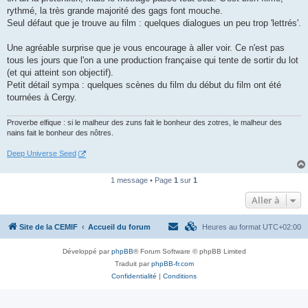
rythmé, la très grande majorité des gags font mouche.
Seul défaut que je trouve au film : quelques dialogues un peu trop 'lettrés'.
Une agréable surprise que je vous encourage à aller voir. Ce n'est pas
tous les jours que l'on a une production française qui tente de sortir du lot
(et qui atteint son objectif).
Petit détail sympa : quelques scènes du film du début du film ont été
tournées à Cergy.
Proverbe elfique : si le malheur des zuns fait le bonheur des zotres, le malheur des
nains fait le bonheur des nôtres.
Deep Universe Seed
1 message • Page
1
sur
1
Aller à
Site de la CEMIF
Accueil du forum
Heures au format
UTC+02:00
Développé par
phpBB
® Forum Software © phpBB Limited
Traduit par
phpBB-fr.com
Confidentialité
|
Conditions