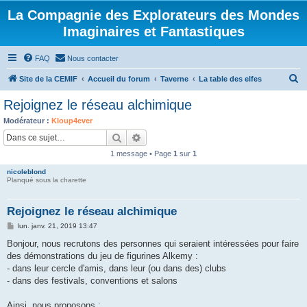
La Compagnie des Explorateurs des Mondes
Imaginaires et Fantastiques
FAQ
Nous contacter
R
Site de la CEMIF
Accueil du forum
Taverne
La table des elfes
e
Rejoignez le réseau alchimique
c
Modérateur :
Kloup4ever
h
Rechercher
Recherche avancée
e
1 message • Page
1
sur
1
r
nicoleblond
c
Planqué sous la charette
h
Rejoignez le réseau alchimique
e
M
lun. janv. 21, 2019 13:47
r
e
s
Bonjour, nous recrutons des personnes qui seraient intéressées pour faire
s
des démonstrations du jeu de figurines Alkemy :
a
g
- dans leur cercle d'amis, dans leur (ou dans des) clubs
e
- dans des festivals, conventions et salons
Ainsi, nous proposons :