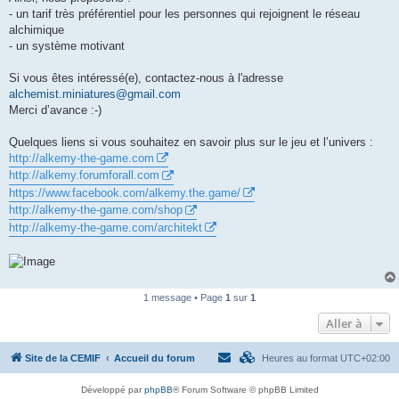
- un tarif très préférentiel pour les personnes qui rejoignent le réseau
alchimique
- un système motivant
Si vous êtes intéressé(e), contactez-nous à l'adresse
alchemist.miniatures@gmail.com
Merci d’avance :-)
Quelques liens si vous souhaitez en savoir plus sur le jeu et l’univers :
http://alkemy-the-game.com
http://alkemy.forumforall.com
https://www.facebook.com/alkemy.the.game/
http://alkemy-the-game.com/shop
http://alkemy-the-game.com/architekt
1 message • Page
1
sur
1
Aller à
Site de la CEMIF
Accueil du forum
Heures au format
UTC+02:00
Développé par
phpBB
® Forum Software © phpBB Limited