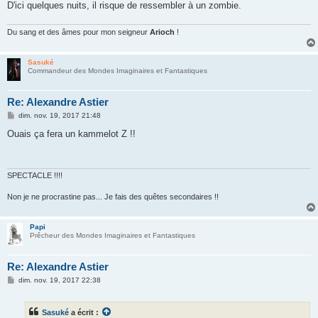
g
D'ici quelques nuits, il risque de ressembler à un zombie.
e
Du sang et des âmes pour mon seigneur
Arioch
!
Sasuké
Commandeur des Mondes Imaginaires et Fantastiques
Re: Alexandre Astier
M
dim. nov. 19, 2017 21:48
e
s
Ouais ça fera un kammelot Z !!
s
a
g
e
SPECTACLE !!!!
Non je ne procrastine pas... Je fais des quêtes secondaires !!
Papi
Prêcheur des Mondes Imaginaires et Fantastiques
Re: Alexandre Astier
M
dim. nov. 19, 2017 22:38
e
s
s
Sasuké
a écrit :
a