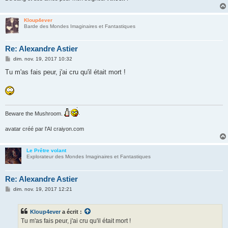
Kloup4ever
Barde des Mondes Imaginaires et Fantastiques
Re: Alexandre Astier
M
dim. nov. 19, 2017 10:32
e
s
Tu m'as fais peur, j'ai cru qu'il était mort !
s
a
g
e
Beware the Mushroom.
avatar créé par l'AI craiyon.com
Le Prêtre volant
Explorateur des Mondes Imaginaires et Fantastiques
Re: Alexandre Astier
M
dim. nov. 19, 2017 12:21
e
s
s
Kloup4ever
a écrit :
a
g
Tu m'as fais peur, j'ai cru qu'il était mort !
e