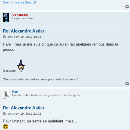
Deep Universe Seed
Archangelo
Perpetuus Deus
Re: Alexandre Astier
M
dim. nov. 19, 2017 20:23
e
s
Pareil mais je me suis dit que ça aurait fait quelques remous dans la
s
presse.
a
g
e
le gnome
"Savoir écouter les autres sans pour autant se taire !"
Papi
Prêcheur des Mondes Imaginaires et Fantastiques
Re: Alexandre Astier
M
dim. nov. 19, 2017 21:22
e
s
Pour l'instant, sa santé se maintient, mais...
s
a