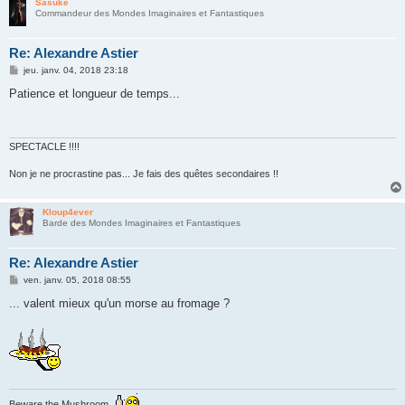
Sasuké
Commandeur des Mondes Imaginaires et Fantastiques
Re: Alexandre Astier
M
jeu. janv. 04, 2018 23:18
e
s
Patience et longueur de temps...
s
a
g
e
SPECTACLE !!!!
Non je ne procrastine pas... Je fais des quêtes secondaires !!
Kloup4ever
Barde des Mondes Imaginaires et Fantastiques
Re: Alexandre Astier
M
ven. janv. 05, 2018 08:55
e
s
... valent mieux qu'un morse au fromage ?
s
a
g
e
Beware the Mushroom.