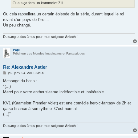
g
Ouais ça fera un kammelot Z !!
e
Ou cela rappellera un certain épisode de la série, durant lequel le roi
revint d'un pays de l'Est...
Un peu changé.
Du sang et des âmes pour mon seigneur
Arioch
!
Papi
Prêcheur des Mondes Imaginaires et Fantastiques
Re: Alexandre Astier
M
jeu. janv. 04, 2018 23:16
e
s
Message du boss :
s
"(...)
a
g
Merci pour votre enthousiasme indéfectible et inaltérable.
e
KV1 (Kaamelott Premier Volet) est une comédie heroic-fantasy de 2h et
ça se finance à son rythme. C’est normal.
(...)"
Du sang et des âmes pour mon seigneur
Arioch
!