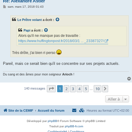
Re: Alexandre Astier
M
sam. mars 17, 2018 01:43
e
s
s
Le Prêtre volant
a écrit :
a
g
e
Papi
a écrit :
Alors qu'il ne manque pas de travaille :
https://www.huffingtonpost.fr/2018/03/1 ... _23387327/
Très drôle, j'ai bien ri perso
Pareil, mais ce serait bien qu'il se concentre sur ses projets actuels.
Du sang et des âmes pour mon seigneur
Arioch
!
Page
1
sur
10
1
2
3
4
5
10
Suivante
140 messages
…
Aller à
Site de la CEMIF
Accueil du forum
Heures au format
UTC+02:00
Développé par
phpBB
® Forum Software © phpBB Limited
Traduit par
phpBB-fr.com
Confidentialité
|
Conditions