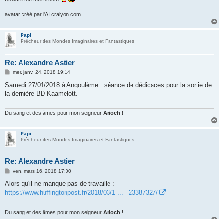
avatar créé par l'AI craiyon.com
Papi
Prêcheur des Mondes Imaginaires et Fantastiques
Re: Alexandre Astier
M
mer. janv. 24, 2018 19:14
e
s
Samedi 27/01/2018 à Angoulême : séance de dédicaces pour la sortie de
s
la dernière BD Kaamelott.
a
g
e
Du sang et des âmes pour mon seigneur
Arioch
!
Papi
Prêcheur des Mondes Imaginaires et Fantastiques
Re: Alexandre Astier
M
ven. mars 16, 2018 17:00
e
s
Alors qu'il ne manque pas de travaille :
s
https://www.huffingtonpost.fr/2018/03/1 ... _23387327/
a
g
e
Du sang et des âmes pour mon seigneur
Arioch
!