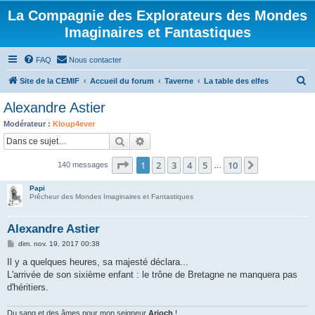
La Compagnie des Explorateurs des Mondes
Imaginaires et Fantastiques
FAQ
Nous contacter
R
Site de la CEMIF
Accueil du forum
Taverne
La table des elfes
e
Alexandre Astier
c
Modérateur :
Kloup4ever
h
Rechercher
Recherche avancée
e
Page
1
sur
10
1
2
3
4
5
10
Suivante
140 messages
r
…
c
Papi
Prêcheur des Mondes Imaginaires et Fantastiques
h
e
Alexandre Astier
r
M
dim. nov. 19, 2017 00:38
e
s
Il y a quelques heures, sa majesté déclara...
s
L'arrivée de son sixième enfant : le trône de Bretagne ne manquera pas
a
g
d'héritiers.
e
Du sang et des âmes pour mon seigneur
Arioch
!