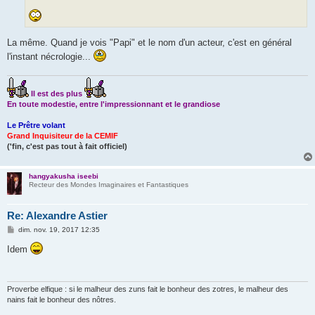
La même. Quand je vois "Papi" et le nom d'un acteur, c'est en général
l'instant nécrologie...
Il est des plus
En toute modestie, entre l'impressionnant et le grandiose
Le Prêtre volant
Grand Inquisiteur de la CEMIF
('fin, c'est pas tout à fait officiel)
hangyakusha iseebi
Recteur des Mondes Imaginaires et Fantastiques
Re: Alexandre Astier
M
dim. nov. 19, 2017 12:35
e
s
Idem
s
a
g
e
Proverbe elfique : si le malheur des zuns fait le bonheur des zotres, le malheur des
nains fait le bonheur des nôtres.