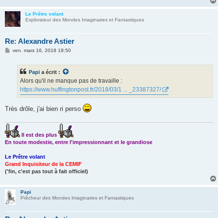
Le Prêtre volant
Explorateur des Mondes Imaginaires et Fantastiques
Re: Alexandre Astier
M
ven. mars 16, 2018 18:50
e
s
s
Papi
a écrit :
a
g
Alors qu'il ne manque pas de travaille :
e
https://www.huffingtonpost.fr/2018/03/1 ... _23387327/
Très drôle, j'ai bien ri perso
Il est des plus
En toute modestie, entre l'impressionnant et le grandiose
Le Prêtre volant
Grand Inquisiteur de la CEMIF
('fin, c'est pas tout à fait officiel)
Papi
Prêcheur des Mondes Imaginaires et Fantastiques