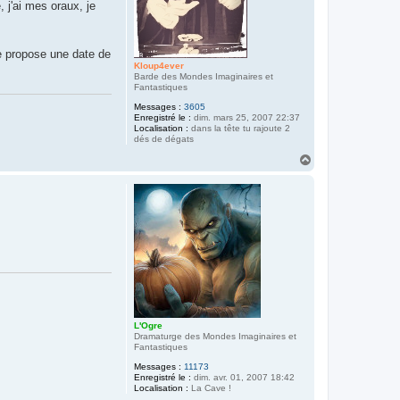
 j'ai mes oraux, je
je propose une date de
Kloup4ever
Barde des Mondes Imaginaires et
Fantastiques
Messages :
3605
Enregistré le :
dim. mars 25, 2007 22:37
Localisation :
dans la tête tu rajoute 2
dés de dégats
H
a
u
t
L'Ogre
Dramaturge des Mondes Imaginaires et
Fantastiques
Messages :
11173
Enregistré le :
dim. avr. 01, 2007 18:42
Localisation :
La Cave !