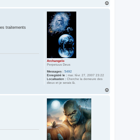
H
a
u
t
les traitements
Archangelo
Perpetuus Deus
Messages :
5492
Enregistré le :
mar. févr. 27, 2007 23:22
Localisation :
Cherche la demeure des
dieux et je serais là.
H
a
u
t