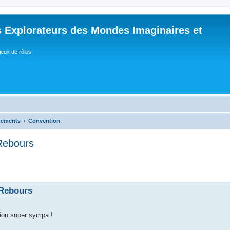
 Explorateurs des Mondes Imaginaires et
jeux de rôles
nements
Convention
 Rebours
 Rebours
tion super sympa !