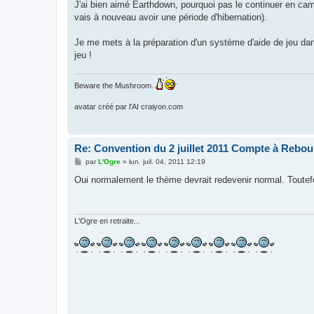
g
J'ai bien aimé Earthdown, pourquoi pas le continuer en camp
e
vais à nouveau avoir une période d'hibernation).
Je me mets à la préparation d'un système d'aide de jeu dans
jeu !
Beware the Mushroom.
avatar créé par l'AI craiyon.com
Re: Convention du 2 juillet 2011 Compte à Rebou
M
par
L'Ogre
»
lun. juil. 04, 2011 12:19
e
s
Oui normalement le thème devrait redevenir normal. Toutefoi
s
a
g
e
L'Ogre en retraite...