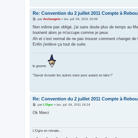
Re: Convention du 2 juillet 2011 Compte à Rebou
M
par
Archangelo
»
lun. juil. 04, 2011 16:09
e
s
Non même pas obligé, j'ai sans doute plus de temps au Mar
s
tournent alors je m'occupe comme je peux.
a
g
Ah et c'est normal de ne pas trouver comment changer de th
e
Enfin j'enlève ça tout de suite.
le gnome
"Savoir écouter les autres sans pour autant se taire !"
Re: Convention du 2 juillet 2011 Compte à Rebou
M
par
L'Ogre
»
lun. juil. 04, 2011 16:24
e
s
Ok Merci
s
a
g
e
L'Ogre en retraite...