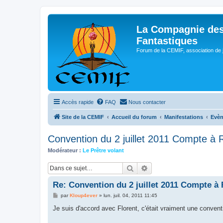
La Compagnie des
Fantastiques
Forum de la CEMIF, association de 
Accès rapide
FAQ
Nous contacter
Site de la CEMIF
Accueil du forum
Manifestations
Evè
Convention du 2 juillet 2011 Compte à
Modérateur :
Le Prêtre volant
Rechercher
Recherche avancée
Re: Convention du 2 juillet 2011 Compte à
M
par
Kloup4ever
»
lun. juil. 04, 2011 11:45
e
s
Je suis d'accord avec Florent, c'était vraiment une conven
s
a