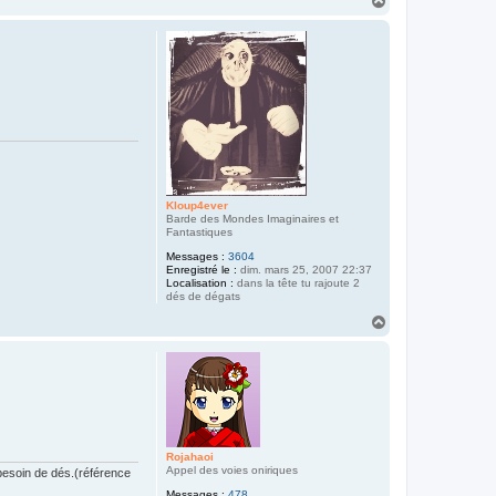
a
u
t
Kloup4ever
Barde des Mondes Imaginaires et
Fantastiques
Messages :
3604
Enregistré le :
dim. mars 25, 2007 22:37
Localisation :
dans la tête tu rajoute 2
dés de dégats
H
a
u
t
Rojahaoi
Appel des voies oniriques
 besoin de dés.(référence
Messages :
478