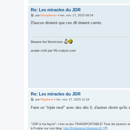
Re: Les miracles du JDR
M
par
Kloup4ever
»
lun. nov. 17, 2025 06:54
e
s
D'aucun diraient que ces d6 étaient carrés.
s
a
g
e
Beware the Mushroom.
avatar créé par l'AI craiyon.com
Re: Les miracles du JDR
M
par
Rojahaoi
»
lun. nov. 17, 2025 11:16
e
s
Faire un "triple neuf" avec des dés 6, d'autres diront qu'ils
s
a
g
e
"JDR à ma façon": c'est un jeu TRANSPORTABLE! Tous les joueurs ont le
à Frotine sur son blog:
http://frotinejoue.blogspot.fr/
)