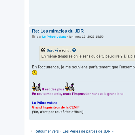
Re: Les miracles du JDR
M
par
Le Prêtre volant
»
lun. nov. 17, 2025 15:50
e
s
s
Sasuké
a écrit :
a
g
En même temps selon le sens du dé tu peux lire 9 à la p
e
En l'occurrence, je me souviens parfaitement que l'ensemble
Il est des plus
En toute modestie, entre l'impressionnant et le grandiose
Le Prêtre volant
Grand Inquisiteur de la CEMIF
('fin, c'est pas tout à fait officiel)
Retourner vers « Les Perles de parties de JDR »