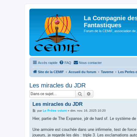
La Compagnie des
Fantastiques
Forum de la CEMIF, association de 
Accès rapide
FAQ
Nous contacter
Site de la CEMIF
Accueil du forum
Taverne
Les Perles 
Les miracles du JDR
Rechercher
Recherche avancée
Les miracles du JDR
M
par
Le Prêtre volant
»
dim. nov. 16, 2025 10:20
e
s
Hier, partie de The Expanse, jdr de hard sf. Le système de
s
a
g
Une armoire est couchée dans une infirmerie, test de forc
e
joueurs, je regarde les dés : triple 3. Les exclamations auto