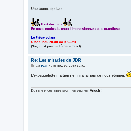
Une bonne rigolade.
Il est des plus
En toute modestie, entre l'impressionnant et le grandiose
Le Prêtre volant
Grand Inquisiteur de la CEMIF
('fin, c'est pas tout à fait officiel)
Re: Les miracles du JDR
M
par
Papi
»
dim. nov. 16, 2025 16:51
e
s
L'exosquelette martien ne finira jamais de nous étonner.
s
a
g
e
Du sang et des âmes pour mon seigneur
Arioch
!