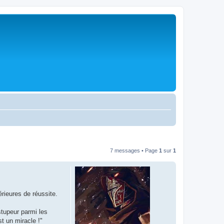
7 messages • Page
1
sur
1
rieures de réussite.
stupeur parmi les
st un miracle !"