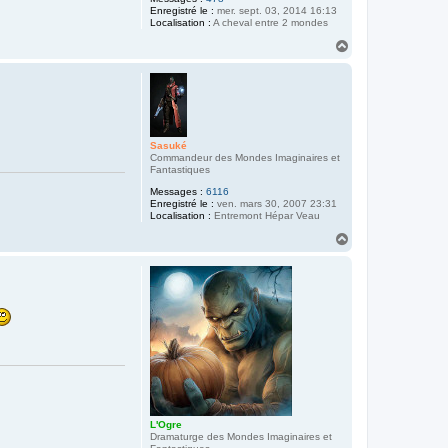
Enregistré le :
mer. sept. 03, 2014 16:13
Localisation :
A cheval entre 2 mondes
H
a
u
t
Sasuké
Commandeur des Mondes Imaginaires et
Fantastiques
Messages :
6116
Enregistré le :
ven. mars 30, 2007 23:31
Localisation :
Entremont Hépar Veau
H
a
u
t
L'Ogre
Dramaturge des Mondes Imaginaires et