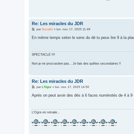
Re: Les miracles du JDR
M
par
Sasuké
»
lun. nov. 17, 2025 11:49
e
s
En même temps selon le sens du dé tu peux lire 9 à la pl
s
a
g
e
SPECTACLE !!!!
Non je ne procrastine pas... Je fais des quêtes secondaires !!
Re: Les miracles du JDR
M
par
L'Ogre
»
lun. nov. 17, 2025 14:50
e
s
Après on peut avoir des dés à 6 faces numérotés de 4 à 9 ou
s
a
g
e
L'Ogre en retraite...