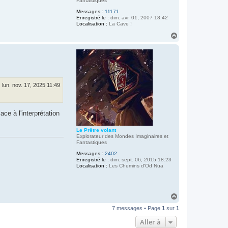
Fantastiques
Messages :
11171
Enregistré le :
dim. avr. 01, 2007 18:42
Localisation :
La Cave !
H
a
u
t
lun. nov. 17, 2025 11:49
ce à l'interprétation
Le Prêtre volant
Explorateur des Mondes Imaginaires et
Fantastiques
Messages :
2402
Enregistré le :
dim. sept. 06, 2015 18:23
Localisation :
Les Chemins d'Od Nua
H
a
7 messages • Page
1
sur
1
u
t
Aller à