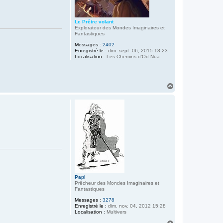
Le Prêtre volant
Explorateur des Mondes Imaginaires et
Fantastiques
Messages :
2402
Enregistré le :
dim. sept. 06, 2015 18:23
Localisation :
Les Chemins d'Od Nua
H
a
u
t
Papi
Prêcheur des Mondes Imaginaires et
Fantastiques
Messages :
3278
Enregistré le :
dim. nov. 04, 2012 15:28
Localisation :
Multivers
H