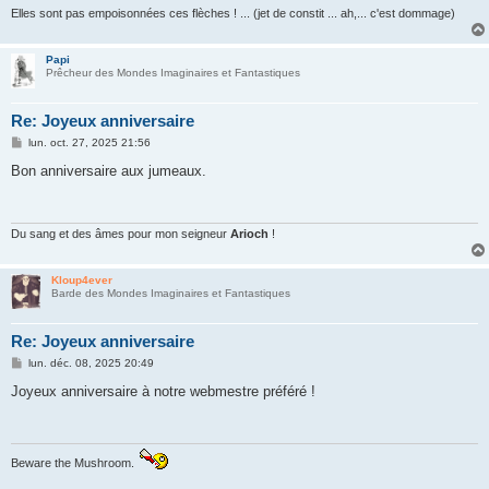
Elles sont pas empoisonnées ces flèches ! ... (jet de constit ... ah,... c'est dommage)
Papi
Prêcheur des Mondes Imaginaires et Fantastiques
Re: Joyeux anniversaire
M
lun. oct. 27, 2025 21:56
e
s
Bon anniversaire aux jumeaux.
s
a
g
e
Du sang et des âmes pour mon seigneur
Arioch
!
Kloup4ever
Barde des Mondes Imaginaires et Fantastiques
Re: Joyeux anniversaire
M
lun. déc. 08, 2025 20:49
e
s
Joyeux anniversaire à notre webmestre préféré !
s
a
g
e
Beware the Mushroom.