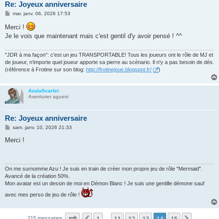
Re: Joyeux anniversaire
M
mar. janv. 06, 2026 17:53
e
s
Merci !
s
Je le vois que maintenant mais c'est gentil d'y avoir pensé ! ^^
a
g
e
"JDR à ma façon": c'est un jeu TRANSPORTABLE! Tous les joueurs ont le rôle de MJ et
de joueur, n'importe quel joueur apporte sa pierre au scénario. Il n'y a pas besoin de dés.
(référence à Frotine sur son blog:
http://frotinejoue.blogspot.fr/
)
AzulaScarlet
Aventurier aguerri
Re: Joyeux anniversaire
M
sam. janv. 10, 2026 21:33
e
s
Merci !
s
a
g
e
On me surnomme Azu ! Je suis en train de créer mon propre jeu de rôle "Mermaid".
Avancé de la création 50%.
Mon avatar est un dessin de moi en Démon Blanc ! Je suis une gentille démone sauf
avec mes perso de jeu de rôle !
Page
14
sur
15
1
11
12
13
14
15
Précédente
Suivant
215 messages
…