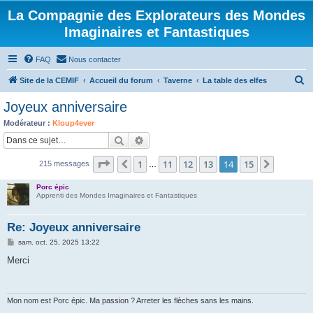
La Compagnie des Explorateurs des Mondes
Imaginaires et Fantastiques
FAQ
Nous contacter
R
Site de la CEMIF
Accueil du forum
Taverne
La table des elfes
e
Joyeux anniversaire
c
Modérateur :
Kloup4ever
h
Rechercher
Recherche avancée
e
Page
14
sur
15
1
11
12
13
14
15
Précédente
Suivant
215 messages
r
…
c
Porc épic
Apprenti des Mondes Imaginaires et Fantastiques
h
e
Re: Joyeux anniversaire
r
M
sam. oct. 25, 2025 13:22
e
s
Merci
s
a
g
e
Mon nom est Porc épic. Ma passion ? Arreter les flèches sans les mains.