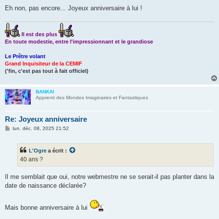
Eh non, pas encore... Joyeux anniversaire à lui !
Il est des plus
En toute modestie, entre l'impressionnant et le grandiose
Le Prêtre volant
Grand Inquisiteur de la CEMIF
('fin, c'est pas tout à fait officiel)
BANKAI
Apprenti des Mondes Imaginaires et Fantastiques
Re: Joyeux anniversaire
M
lun. déc. 08, 2025 21:52
e
s
s
L'Ogre
a écrit :
a
g
40 ans ?
e
Il me semblait que oui, notre webmestre ne se serait-il pas planter dans la
date de naissance déclarée?
Mais bonne anniversaire à lui