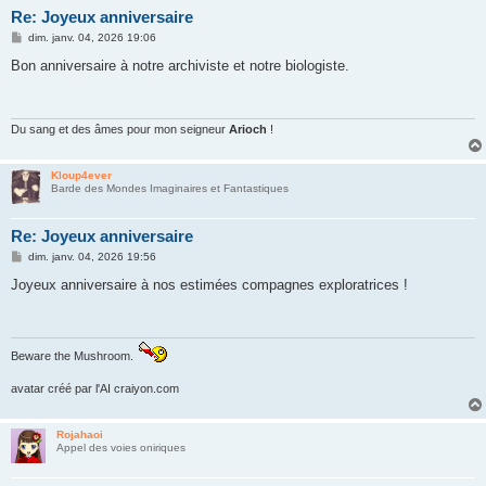
Re: Joyeux anniversaire
M
dim. janv. 04, 2026 19:06
e
s
Bon anniversaire à notre archiviste et notre biologiste.
s
a
g
e
Du sang et des âmes pour mon seigneur
Arioch
!
Kloup4ever
Barde des Mondes Imaginaires et Fantastiques
Re: Joyeux anniversaire
M
dim. janv. 04, 2026 19:56
e
s
Joyeux anniversaire à nos estimées compagnes exploratrices !
s
a
g
e
Beware the Mushroom.
avatar créé par l'AI craiyon.com
Rojahaoi
Appel des voies oniriques