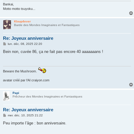
Bankai,
Motto motto tsuyoku...
Kloup4ever
Barde des Mondes Imaginaires et Fantastiques
Re: Joyeux anniversaire
M
lun. déc. 08, 2025 22:20
e
s
Bein non, cuvée 86, ça ne fait pas encore 40 aaaaaaans !
s
a
g
e
Beware the Mushroom.
avatar créé par l'AI craiyon.com
Papi
Prêcheur des Mondes Imaginaires et Fantastiques
Re: Joyeux anniversaire
M
mer. déc. 10, 2025 21:22
e
s
Peu importe l’âge : bon anniversaire.
s
a
g