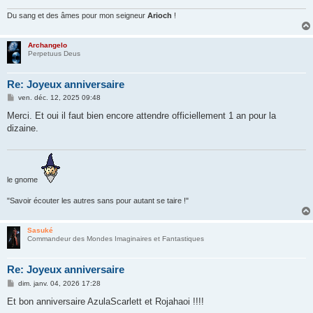
e
Du sang et des âmes pour mon seigneur
Arioch
!
Archangelo
Perpetuus Deus
Re: Joyeux anniversaire
M
ven. déc. 12, 2025 09:48
e
s
Merci. Et oui il faut bien encore attendre officiellement 1 an pour la
s
dizaine.
a
g
e
le gnome
"Savoir écouter les autres sans pour autant se taire !"
Sasuké
Commandeur des Mondes Imaginaires et Fantastiques
Re: Joyeux anniversaire
M
dim. janv. 04, 2026 17:28
e
s
Et bon anniversaire AzulaScarlett et Rojahaoi !!!!
s