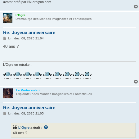
avatar créé par l'AI craiyon.com
L'Ogre
Dramaturge des Mondes Imaginaires et Fantastiques
Re: Joyeux anniversaire
M
lun. déc. 08, 2025 21:04
e
s
40 ans ?
s
a
g
e
L'Ogre en retraite...
Le Prêtre volant
Explorateur des Mondes Imaginaires et Fantastiques
Re: Joyeux anniversaire
M
lun. déc. 08, 2025 21:05
e
s
s
L'Ogre
a écrit :
a
g
40 ans ?
e