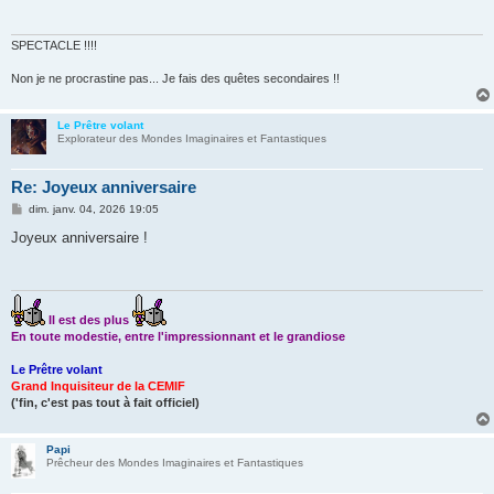
a
g
e
SPECTACLE !!!!
Non je ne procrastine pas... Je fais des quêtes secondaires !!
Le Prêtre volant
Explorateur des Mondes Imaginaires et Fantastiques
Re: Joyeux anniversaire
M
dim. janv. 04, 2026 19:05
e
s
Joyeux anniversaire !
s
a
g
e
Il est des plus
En toute modestie, entre l'impressionnant et le grandiose
Le Prêtre volant
Grand Inquisiteur de la CEMIF
('fin, c'est pas tout à fait officiel)
Papi
Prêcheur des Mondes Imaginaires et Fantastiques