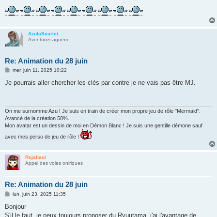
AzulaScarlet
Aventurier aguerri
Re: Animation du 28 juin
M
mer. juin 11, 2025 10:22
e
s
Je pourrais aller chercher les clés par contre je ne vais pas être MJ.
s
a
g
e
On me surnomme Azu ! Je suis en train de créer mon propre jeu de rôle "Mermaid".
Avancé de la création 50%.
Mon avatar est un dessin de moi en Démon Blanc ! Je suis une gentille démone sauf
avec mes perso de jeu de rôle !
Rojahaoi
Appel des voies oniriques
Re: Animation du 28 juin
M
lun. juin 23, 2025 11:35
e
s
Bonjour
s
S'il le faut, je peux toujours proposer du Ryuutama, j'ai l'avantage de
a