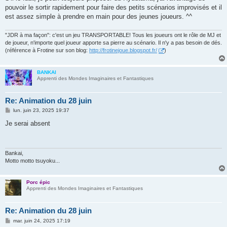
g
pouvoir le sortir rapidement pour faire des petits scénarios improvisés et il
e
est assez simple à prendre en main pour des jeunes joueurs. ^^
"JDR à ma façon": c'est un jeu TRANSPORTABLE! Tous les joueurs ont le rôle de MJ et
de joueur, n'importe quel joueur apporte sa pierre au scénario. Il n'y a pas besoin de dés.
(référence à Frotine sur son blog:
http://frotinejoue.blogspot.fr/
)
BANKAI
Apprenti des Mondes Imaginaires et Fantastiques
Re: Animation du 28 juin
M
lun. juin 23, 2025 19:37
e
s
Je serai absent
s
a
g
e
Bankai,
Motto motto tsuyoku...
Porc épic
Apprenti des Mondes Imaginaires et Fantastiques
Re: Animation du 28 juin
M
mar. juin 24, 2025 17:19
e