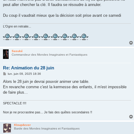
peut aller chercher la clé. Il faudra se résoudre à annuler.
Du coup il vaudrait mieux que la décision soit prise avant ce samedi
L'Ogre en retraite...
Sasuké
Commandeur des Mondes Imaginaires et Fantastiques
Re: Animation du 28 juin
M
lun. juin 09, 2025 18:36
e
s
Alors le 28 juin je devrai pouvoir animer une table.
s
En revanche comme c'est la kermesse des enfants, il m'est impossible
a
g
de faire plus...
e
SPECTACLE !!!!
Non je ne procrastine pas... Je fais des quêtes secondaires !!
Kloup4ever
Barde des Mondes Imaginaires et Fantastiques