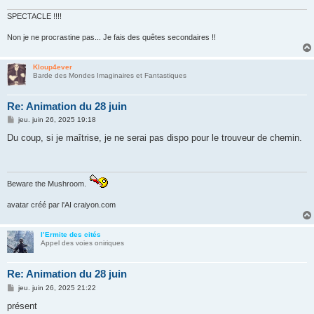
e
SPECTACLE !!!!
Non je ne procrastine pas... Je fais des quêtes secondaires !!
Kloup4ever
Barde des Mondes Imaginaires et Fantastiques
Re: Animation du 28 juin
M
jeu. juin 26, 2025 19:18
e
s
Du coup, si je maîtrise, je ne serai pas dispo pour le trouveur de chemin.
s
a
g
e
Beware the Mushroom.
avatar créé par l'AI craiyon.com
l’Ermite des cités
Appel des voies oniriques
Re: Animation du 28 juin
M
jeu. juin 26, 2025 21:22
e
s
présent
s