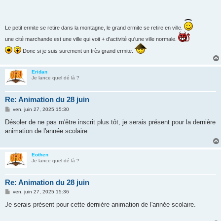
a
g
e
Le petit ermite se retire dans la montagne, le grand ermite se retire en ville.
une cité marchande est une ville qui voit + d'activité qu'une ville normale.
Donc si je suis surement un très grand ermite.
Eridan
Je lance quel dé là ?
Re: Animation du 28 juin
M
ven. juin 27, 2025 15:30
e
s
Désoler de ne pas m'être inscrit plus tôt, je serais présent pour la dernière
s
animation de l'année scolaire
a
g
e
Eothen
Je lance quel dé là ?
Re: Animation du 28 juin
M
ven. juin 27, 2025 15:36
e
s
Je serais présent pour cette dernière animation de l'année scolaire.
s
a
g