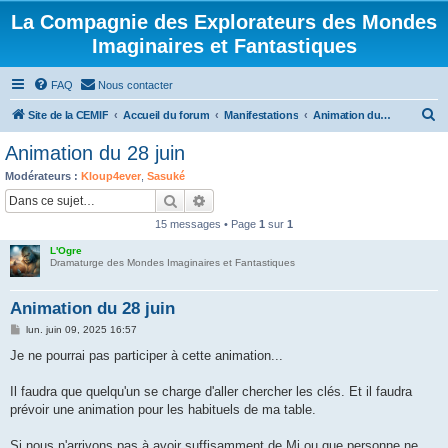
La Compagnie des Explorateurs des Mondes
Imaginaires et Fantastiques
FAQ
Nous contacter
R
Site de la CEMIF
Accueil du forum
Manifestations
Animation du samedi
e
Animation du 28 juin
c
Modérateurs :
Kloup4ever
,
Sasuké
h
Rechercher
Recherche avancée
e
15 messages • Page
1
sur
1
r
L'Ogre
c
Dramaturge des Mondes Imaginaires et Fantastiques
h
Animation du 28 juin
e
M
lun. juin 09, 2025 16:57
r
e
s
Je ne pourrai pas participer à cette animation...
s
a
g
Il faudra que quelqu'un se charge d'aller chercher les clés. Et il faudra
e
prévoir une animation pour les habituels de ma table.
Si nous n'arrivons pas à avoir suffisamment de Mj ou que personne ne