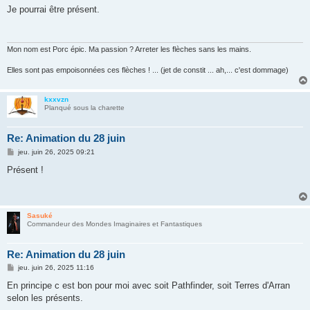
s
Je pourrai être présent.
s
a
g
e
Mon nom est Porc épic. Ma passion ? Arreter les flèches sans les mains.
Elles sont pas empoisonnées ces flèches ! ... (jet de constit ... ah,... c'est dommage)
kxxvzn
Planqué sous la charette
Re: Animation du 28 juin
M
jeu. juin 26, 2025 09:21
e
s
Présent !
s
a
g
e
Sasuké
Commandeur des Mondes Imaginaires et Fantastiques
Re: Animation du 28 juin
M
jeu. juin 26, 2025 11:16
e
s
En principe c est bon pour moi avec soit Pathfinder, soit Terres d'Arran
s
selon les présents.
a
g