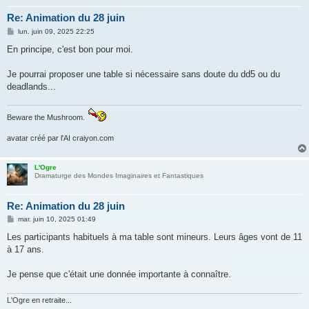
Re: Animation du 28 juin
M
lun. juin 09, 2025 22:25
e
s
En principe, c'est bon pour moi.
s
a
g
Je pourrai proposer une table si nécessaire sans doute du dd5 ou du
e
deadlands...
Beware the Mushroom.
avatar créé par l'AI craiyon.com
L'Ogre
Dramaturge des Mondes Imaginaires et Fantastiques
Re: Animation du 28 juin
M
mar. juin 10, 2025 01:49
e
s
Les participants habituels à ma table sont mineurs. Leurs âges vont de 11
s
à 17 ans.
a
g
e
Je pense que c'était une donnée importante à connaître.
L'Ogre en retraite...