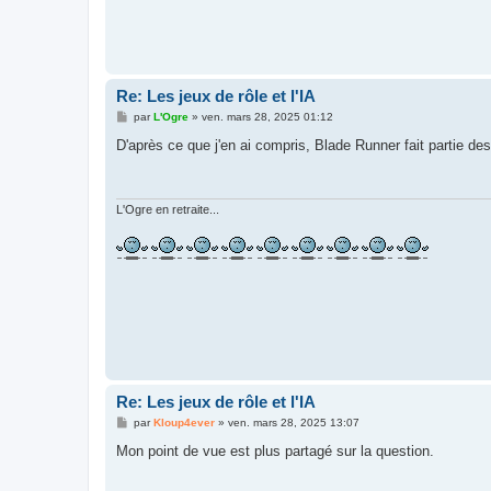
Re: Les jeux de rôle et l'IA
M
par
L'Ogre
»
ven. mars 28, 2025 01:12
e
s
D'après ce que j'en ai compris, Blade Runner fait partie des
s
a
g
e
L'Ogre en retraite...
Re: Les jeux de rôle et l'IA
M
par
Kloup4ever
»
ven. mars 28, 2025 13:07
e
s
Mon point de vue est plus partagé sur la question.
s
a
g