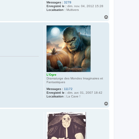
Messages :
3278
Enregistré le :
dim. nov. 04, 2012 15:28
Localisation :
Multivers
H
a
u
t
L'Ogre
Dramaturge des Mondes Imaginaires et
Fantastiques
Messages :
11172
Enregistré le :
dim. avr. 01, 2007 18:42
Localisation :
La Cave !
H
a
u
t