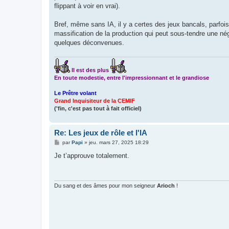
flippant à voir en vrai).
Bref, même sans IA, il y a certes des jeux bancals, parfois
massification de la production qui peut sous-tendre une négl
quelques déconvenues.
Il est des plus
En toute modestie, entre l'impressionnant et le grandiose
Le Prêtre volant
Grand Inquisiteur de la CEMIF
('fin, c'est pas tout à fait officiel)
Re: Les jeux de rôle et l'IA
M
par
Papi
»
jeu. mars 27, 2025 18:29
e
s
Je t’approuve totalement.
s
a
g
e
Du sang et des âmes pour mon seigneur
Arioch
!