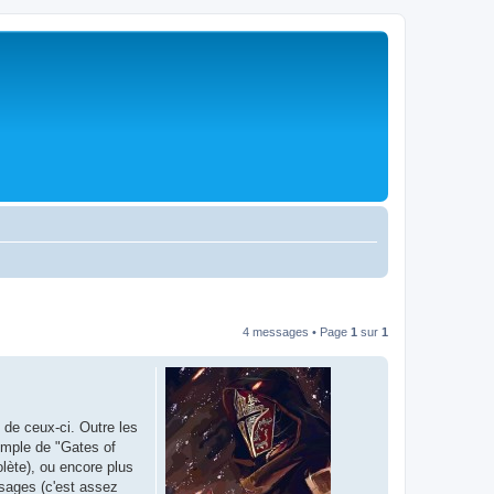
4 messages • Page
1
sur
1
 de ceux-ci. Outre les
emple de "Gates of
lète), ou encore plus
isages (c'est assez