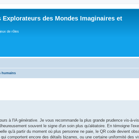
 Explorateurs des Mondes Imaginaires et
jeux de rôles
es humains
cours à l'IA générative. Je vous recommande la plus grande prudence vis-à-vis
alheureusement souvent le signe d'un soin plus qu'aléatoire. En témoigne l'ex
elle qu'à partir du moment où plus personne ne paie, le QR code devient obso
 qui comportent encore des détails bizarres, ou une certaine uniformité des v