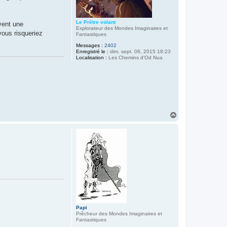
Le Prêtre volant
vent une
Explorateur des Mondes Imaginaires et
vous risqueriez
Fantastiques
Messages :
2402
Enregistré le :
dim. sept. 06, 2015 18:23
Localisation :
Les Chemins d'Od Nua
H
a
u
t
Papi
Prêcheur des Mondes Imaginaires et
Fantastiques