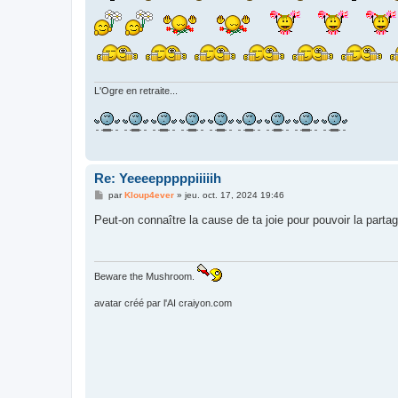
g
e
L'Ogre en retraite...
Re: Yeeeepppppiiiiih
M
par
Kloup4ever
»
jeu. oct. 17, 2024 19:46
e
s
Peut-on connaître la cause de ta joie pour pouvoir la parta
s
a
g
e
Beware the Mushroom.
avatar créé par l'AI craiyon.com