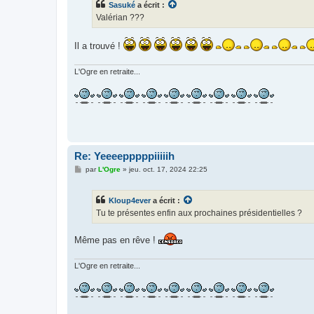
Sasuké
a écrit :
a
g
Valérian ???
e
Il a trouvé !
L'Ogre en retraite...
Re: Yeeeepppppiiiiih
M
par
L'Ogre
»
jeu. oct. 17, 2024 22:25
e
s
s
Kloup4ever
a écrit :
a
g
Tu te présentes enfin aux prochaines présidentielles ?
e
Même pas en rêve !
L'Ogre en retraite...