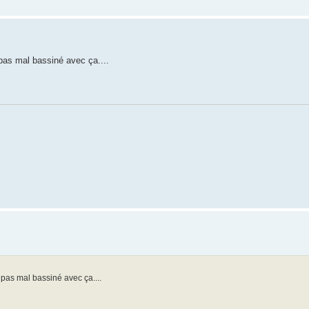
 pas mal bassiné avec ça....
à pas mal bassiné avec ça....