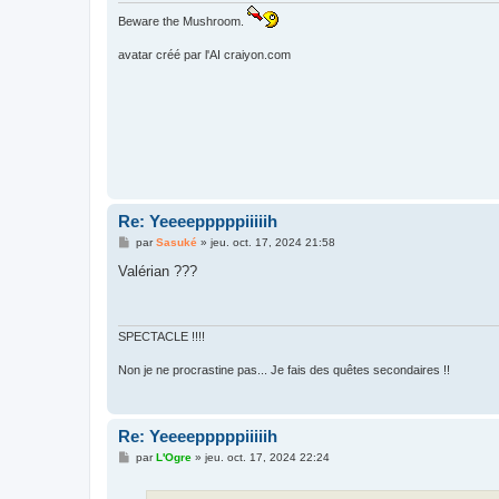
Beware the Mushroom.
avatar créé par l'AI craiyon.com
Re: Yeeeepppppiiiiih
M
par
Sasuké
»
jeu. oct. 17, 2024 21:58
e
s
Valérian ???
s
a
g
e
SPECTACLE !!!!
Non je ne procrastine pas... Je fais des quêtes secondaires !!
Re: Yeeeepppppiiiiih
M
par
L'Ogre
»
jeu. oct. 17, 2024 22:24
e
s
s