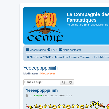
La Compagnie des
Fantastiques
Forum de la CEMIF, association de 
Accès rapide
FAQ
Nous contacter
Site de la CEMIF
Accueil du forum
Taverne
La table des
Yeeeepppppiiiiih
Modérateur :
Kloup4ever
Rechercher
Recherche avancée
Yeeeepppppiiiiih
M
par
L'Ogre
»
jeu. oct. 17, 2024 10:51
e
s
s
a