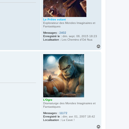
Le Prêtre volant
Explorateur des Mondes Imaginaires et
Fantastiques
Messages :
2402
Enregistré le :
dim. sept. 06, 2015 18:23
Localisation :
Les Chemins d'Od Nua
H
a
u
t
L'Ogre
Dramaturge des Mondes Imaginaires et
Fantastiques
Messages :
11172
Enregistré le :
dim. avr. 01, 2007 18:42
Localisation :
La Cave !
H