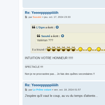
Re: Yeeeepppppiiiiih
M
par
Sasuké
»
jeu. oct. 17, 2024 23:33
e
s
s
L'Ogre
a écrit :
a
g
e
Sasuké
a écrit :
Valérian ???
Il a trouvé !
INTUITION VOTRE HONNEUR !!!!!
SPECTACLE !!!!
Non je ne procrastine pas... Je fais des quêtes secondaires !!
Re: Yeeeepppppiiiiih
M
par
Le Prêtre volant
»
ven. oct. 18, 2024 01:57
e
s
J'espère qu'il vaut le coup, au vu du temps d'attente...
s
a
g