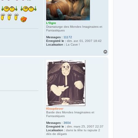
L'Ogre
Dramaturge des Mondes Imaginaires et
Fantastiques
Messages :
11172
Enregistré le :
dim. avr. 01, 2007 18:42
Localisation :
La Cave !
H
a
u
t
Kloup4ever
Barde des Mondes Imaginaires et
Fantastiques
Messages :
3604
Enregistré le :
dim. mars 25, 2007 22:37
Localisation :
dans la tête tu rajoute 2
dés de dégats