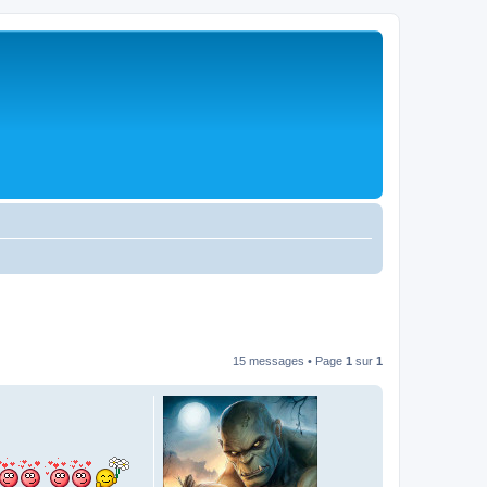
15 messages • Page
1
sur
1