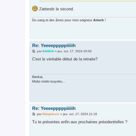
J'attends le second.
Du sang et des âmes pour mon seigneur
Arioch
!
Re: Yeeeepppppiiiiih
M
par
BANKAI
»
jeu. oct. 17, 2024 20:00
e
s
C'est le véritable début de la retraite?
s
a
g
e
Bankai,
Motto motto tsuyoku...
Re: Yeeeepppppiiiiih
M
par
Kloup4ever
»
jeu. oct. 17, 2024 21:16
e
s
Tu te présentes enfin aux prochaines présidentielles ?
s
a
g
e