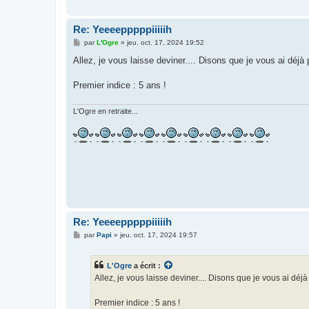
Re: Yeeeepppppiiiiih
M
par
L'Ogre
»
jeu. oct. 17, 2024 19:52
e
s
Allez, je vous laisse deviner.... Disons que je vous ai déjà
s
a
g
Premier indice : 5 ans !
e
L'Ogre en retraite...
Re: Yeeeepppppiiiiih
M
par
Papi
»
jeu. oct. 17, 2024 19:57
e
s
s
L'Ogre
a écrit :
a
g
Allez, je vous laisse deviner.... Disons que je vous ai déj
e
Premier indice : 5 ans !