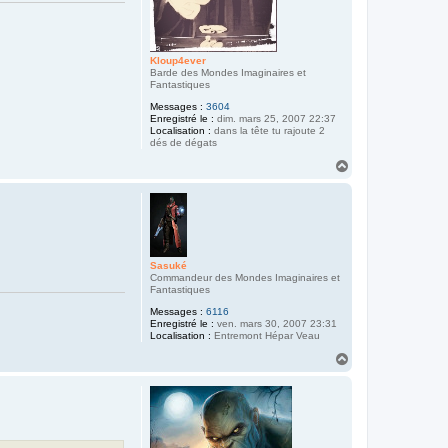
Kloup4ever
Barde des Mondes Imaginaires et
Fantastiques
Messages :
3604
Enregistré le :
dim. mars 25, 2007 22:37
Localisation :
dans la tête tu rajoute 2
dés de dégats
H
a
u
t
Sasuké
Commandeur des Mondes Imaginaires et
Fantastiques
Messages :
6116
Enregistré le :
ven. mars 30, 2007 23:31
Localisation :
Entremont Hépar Veau
H
a
u
t