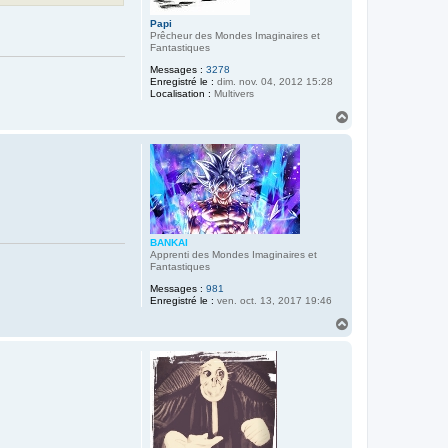
Papi
Prêcheur des Mondes Imaginaires et
Fantastiques
Messages :
3278
Enregistré le :
dim. nov. 04, 2012 15:28
Localisation :
Multivers
H
a
u
t
BANKAI
Apprenti des Mondes Imaginaires et
Fantastiques
Messages :
981
Enregistré le :
ven. oct. 13, 2017 19:46
H
a
u
t