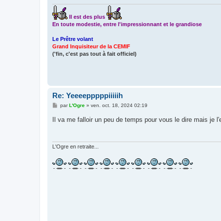
e
Il est des plus
En toute modestie, entre l'impressionnant et le grandiose
Le Prêtre volant
Grand Inquisiteur de la CEMIF
('fin, c'est pas tout à fait officiel)
Re: Yeeeepppppiiiiih
M
par
L'Ogre
»
ven. oct. 18, 2024 02:19
e
s
Il va me falloir un peu de temps pour vous le dire mais je l
s
a
g
e
L'Ogre en retraite...