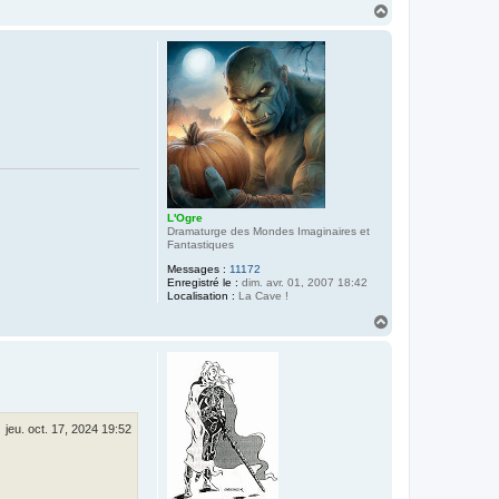
H
a
u
t
L'Ogre
Dramaturge des Mondes Imaginaires et
Fantastiques
Messages :
11172
Enregistré le :
dim. avr. 01, 2007 18:42
Localisation :
La Cave !
H
a
u
t
jeu. oct. 17, 2024 19:52