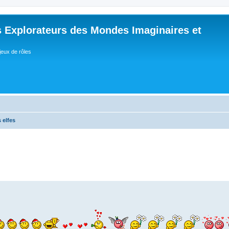
 Explorateurs des Mondes Imaginaires et
jeux de rôles
 elfes