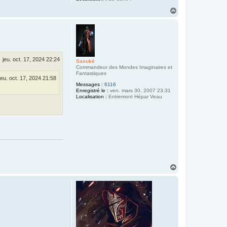
H
a
u
t
jeu. oct. 17, 2024 22:24
Sasuké
Commandeur des Mondes Imaginaires et
Fantastiques
jeu. oct. 17, 2024 21:58
Messages :
6116
Enregistré le :
ven. mars 30, 2007 23:31
Localisation :
Entremont Hépar Veau
H
a
u
t