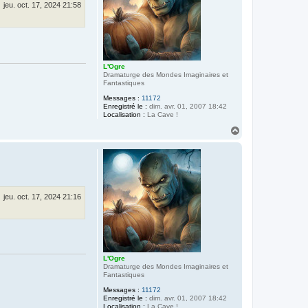
jeu. oct. 17, 2024 21:58
L'Ogre
Dramaturge des Mondes Imaginaires et
Fantastiques
Messages :
11172
Enregistré le :
dim. avr. 01, 2007 18:42
Localisation :
La Cave !
H
a
u
t
jeu. oct. 17, 2024 21:16
L'Ogre
Dramaturge des Mondes Imaginaires et
Fantastiques
Messages :
11172
Enregistré le :
dim. avr. 01, 2007 18:42
Localisation :
La Cave !