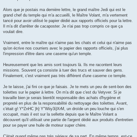
Alors que je postais ma dernière lettre, le grand maître Jedi qui est le
grand chef du temple qui m'a accueilli, le Maître Volant, m'a vertement
tancé pour avoir utilisé le papier dédié aux rapports officiels pour la lettre.
Il m'a dit d'arrêter de cacaposter. Je n'ai pas trop compris ce que ça
voulait dire.
Vraiment, entre le maître qui n'aime pas les chats et celui qui n'aime pas
qu'on écrive nos courriers avec le papier des rapports officiels, j'ai plus
l'impression d'être dans une caserne qu'un temple.
Heureusement que les amis sont toujours là. Ils me racontent leurs
missions. Souvent ça consiste à tuer des trucs et sauver des gens.
Finalement, c'est vraiment pas très différent d'une caserne ce temple.
Je te laisse, j'ai fini ce que je faisais. Je te mets un peu de sent-bon des
toilettes sur le papier à lettre. On m'a dit que c'est du Vetyver. Si je
travaille bien je serais bientôt responsable des achats d'hygiène et
propreté en plus de la responsabilité du nettoyage des toilettes. Avant,
c'était g!:Y*ZnHC )h} Y"Wiiy3i}XrM, un droïde un peu louche qui s'en
occupait, mais il est sur la sellette depuis que le Maître Volant a
découvert qu'il utilisait une partie de l'argent dédié aux produits d'entretien
pour se payer une huile de moteur super chère.
C'était quand même pas très sérieux de sa part. En même temps, est-ce