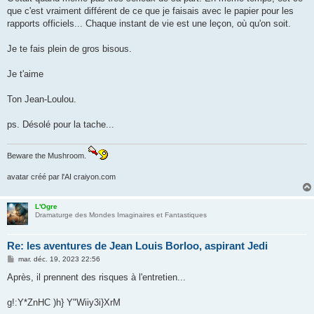
que c'est vraiment différent de ce que je faisais avec le papier pour les
rapports officiels... Chaque instant de vie est une leçon, où qu'on soit.
Je te fais plein de gros bisous.
Je t'aime
Ton Jean-Loulou.
ps. Désolé pour la tache...
Beware the Mushroom.
avatar créé par l'AI craiyon.com
L'Ogre
Dramaturge des Mondes Imaginaires et Fantastiques
Re: les aventures de Jean Louis Borloo, aspirant Jedi
M
mar. déc. 19, 2023 22:56
e
s
Après, il prennent des risques à l'entretien...
s
a
g
g!:Y*ZnHC )h} Y"Wiiy3i}XrM
e