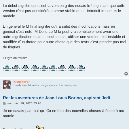
Le début signifie que c'est la version g des essais le ! signifiant que cette
version n'est pas considérée comme stable et le : introduit le nom et le
modèle.
En général le M final signifie qu'il a subit des modifications mais en
général c'est noté -M Donc ce M là peut vraisemblablement avoir une
autre signification mais si c'est le cas, utiliser une version test instable et
modifiée d'un droïde pour autre chose que des tests c'est prendre pas mal
de risques...
L'Ogre en retraite...
Kloup4ever
Barde des Mondes Imaginaires et Fantastiques
Re: les aventures de Jean Louis Borloo, aspirant Jedi
M
mar. déc. 19, 2023 23:26
e
s
Je ne savais pas tout ça. Ça en fera des nouvelles choses à écrire à ma
s
mamie.
a
g
e