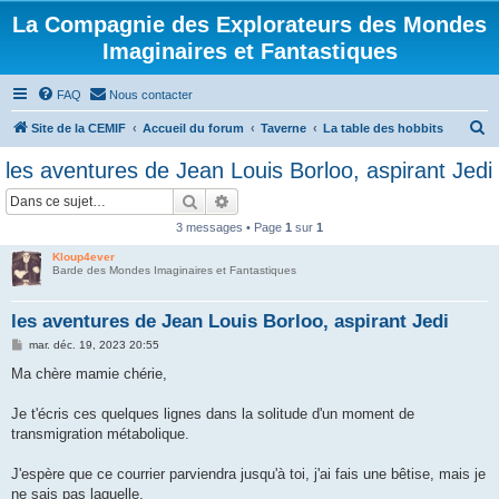
La Compagnie des Explorateurs des Mondes
Imaginaires et Fantastiques
FAQ
Nous contacter
R
Site de la CEMIF
Accueil du forum
Taverne
La table des hobbits
e
les aventures de Jean Louis Borloo, aspirant Jedi
c
Rechercher
Recherche avancée
h
3 messages • Page
1
sur
1
e
Kloup4ever
r
Barde des Mondes Imaginaires et Fantastiques
c
h
les aventures de Jean Louis Borloo, aspirant Jedi
e
M
mar. déc. 19, 2023 20:55
e
r
s
Ma chère mamie chérie,
s
a
g
Je t'écris ces quelques lignes dans la solitude d'un moment de
e
transmigration métabolique.
J'espère que ce courrier parviendra jusqu'à toi, j'ai fais une bêtise, mais je
ne sais pas laquelle.