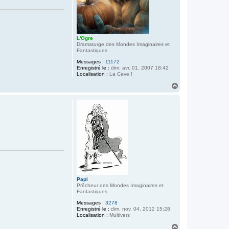
L'Ogre
Dramaturge des Mondes Imaginaires et
Fantastiques
Messages :
11172
Enregistré le :
dim. avr. 01, 2007 18:42
Localisation :
La Cave !
H
a
u
t
Papi
Prêcheur des Mondes Imaginaires et
Fantastiques
Messages :
3278
Enregistré le :
dim. nov. 04, 2012 15:28
Localisation :
Multivers
H