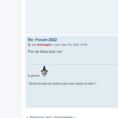
Re: Forum 2022
M
par
Archangelo
»
sam. sept. 03, 2022 16:59
e
s
Pas de dispo pour moi
s
a
g
e
le gnome
"Savoir écouter les autres sans pour autant se taire !"
Retourner vers « Evènements »