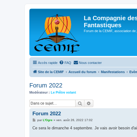
La Compagnie des
Fantastiques
Forum de la CEMIF, association de 
Accès rapide
FAQ
Nous contacter
Site de la CEMIF
Accueil du forum
Manifestations
Evè
Forum 2022
Modérateur :
Le Prêtre volant
Rechercher
Recherche avancée
Forum 2022
M
par
L'Ogre
»
ven. août 26, 2022 17:02
e
s
Ce sera le dimanche 4 septembre. Je vais avoir besoin d'aid
s
a