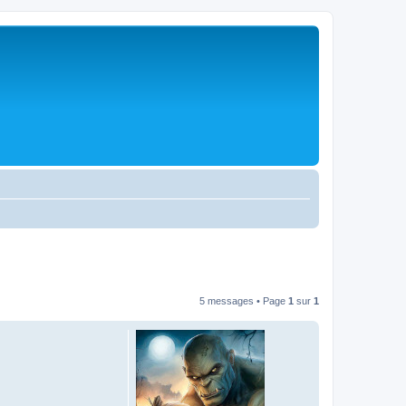
5 messages • Page
1
sur
1