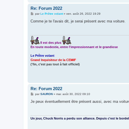
Re: Forum 2022
M
par
Le Prêtre volant
»
ven. août 26, 2022 19:29
e
s
Comme je te l'avais dit, je serai présent avec ma voiture.
s
a
g
e
Il est des plus
En toute modestie, entre l'impressionnant et le grandiose
Le Prêtre volant
Grand Inquisiteur de la CEMIF
('fin, c'est pas tout à fait officiel)
Re: Forum 2022
M
par
SAURON
»
mar. août 30, 2022 09:10
e
s
Je peux éventuellement être présent aussi, avec ma voitur
s
a
g
e
Un jour, Chuck Norris a perdu son alliance. Depuis c'est le bordel