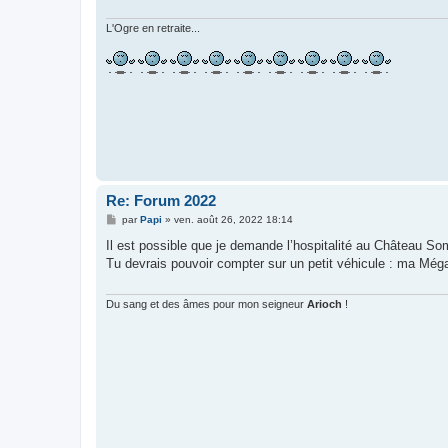
g
e
L'Ogre en retraite...
Re: Forum 2022
M
par
Papi
»
ven. août 26, 2022 18:14
e
s
Il est possible que je demande l’hospitalité au Château 
s
Tu devrais pouvoir compter sur un petit véhicule : ma Még
a
g
e
Du sang et des âmes pour mon seigneur
Arioch
!