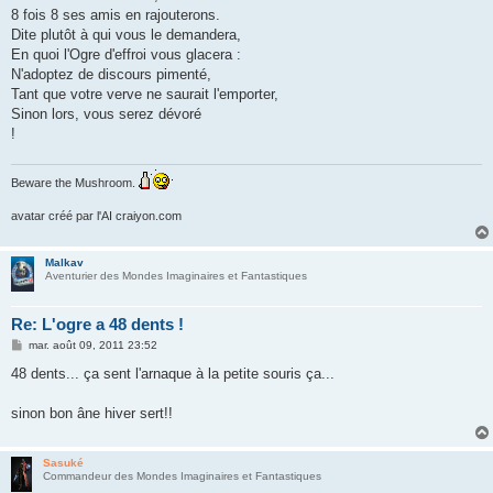
8 fois 8 ses amis en rajouterons.
Dite plutôt à qui vous le demandera,
En quoi l'Ogre d'effroi vous glacera :
N'adoptez de discours pimenté,
Tant que votre verve ne saurait l'emporter,
Sinon lors, vous serez dévoré
!
Beware the Mushroom.
avatar créé par l'AI craiyon.com
Malkav
Aventurier des Mondes Imaginaires et Fantastiques
Re: L'ogre a 48 dents !
M
mar. août 09, 2011 23:52
e
s
48 dents... ça sent l'arnaque à la petite souris ça...
s
a
g
sinon bon âne hiver sert!!
e
Sasuké
Commandeur des Mondes Imaginaires et Fantastiques