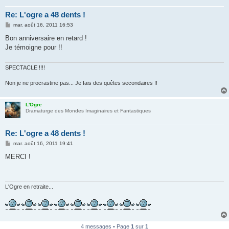
Re: L'ogre a 48 dents !
M
mar. août 16, 2011 16:53
e
s
Bon anniversaire en retard !
s
Je témoigne pour !!
a
g
e
SPECTACLE !!!!
Non je ne procrastine pas... Je fais des quêtes secondaires !!
L'Ogre
Dramaturge des Mondes Imaginaires et Fantastiques
Re: L'ogre a 48 dents !
M
mar. août 16, 2011 19:41
e
s
MERCI !
s
a
g
e
L'Ogre en retraite...
4 messages • Page
1
sur
1