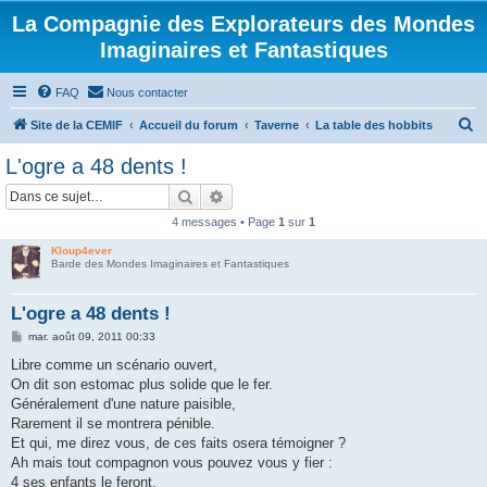
La Compagnie des Explorateurs des Mondes
Imaginaires et Fantastiques
FAQ
Nous contacter
R
Site de la CEMIF
Accueil du forum
Taverne
La table des hobbits
e
L'ogre a 48 dents !
c
Rechercher
Recherche avancée
h
4 messages • Page
1
sur
1
e
Kloup4ever
r
Barde des Mondes Imaginaires et Fantastiques
c
h
L'ogre a 48 dents !
e
M
mar. août 09, 2011 00:33
e
r
s
Libre comme un scénario ouvert,
s
On dit son estomac plus solide que le fer.
a
g
Généralement d'une nature paisible,
e
Rarement il se montrera pénible.
Et qui, me direz vous, de ces faits osera témoigner ?
Ah mais tout compagnon vous pouvez vous y fier :
4 ses enfants le feront,