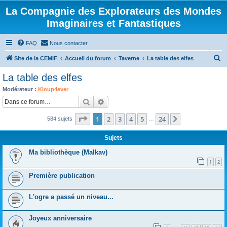
La Compagnie des Explorateurs des Mondes
Imaginaires et Fantastiques
FAQ
Nous contacter
R
Site de la CEMIF
Accueil du forum
Taverne
La table des elfes
e
La table des elfes
c
Modérateur :
Kloup4ever
h
Rechercher
Recherche avancée
e
Page
1
sur
24
1
2
3
4
5
24
Suivante
584 sujets
r
…
c
Sujets
h
Ma bibliothèque (Malkav)
e
1
2
r
Première publication
L'ogre a passé un niveau...
Joyeux anniversaire