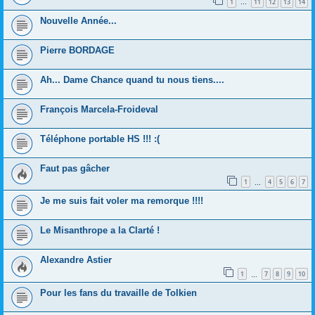
1
11
12
13
14
…
Nouvelle Année...
Pierre BORDAGE
Ah... Dame Chance quand tu nous tiens....
François Marcela-Froideval
Téléphone portable HS !!! :(
Faut pas gâcher
1
4
5
6
7
…
Je me suis fait voler ma remorque !!!!
Le Misanthrope a la Clarté !
Alexandre Astier
1
7
8
9
10
…
Pour les fans du travaille de Tolkien