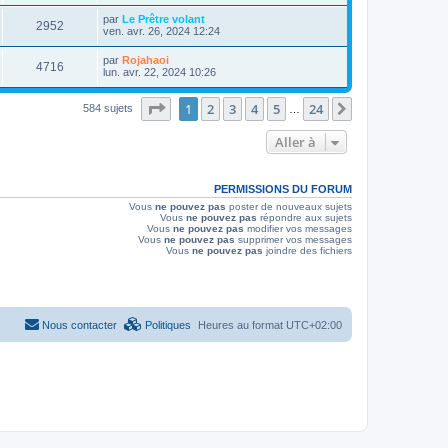
r
s
r
u
e
n
s
D
par
Le Prêtre volant
s
m
V
2952
i
a
e
ven. avr. 26, 2024 12:24
e
e
e
g
r
s
r
u
e
n
s
D
par
Rojahaoi
s
m
V
4716
i
a
e
lun. avr. 22, 2024 10:26
e
e
e
g
r
s
r
u
e
n
s
s
m
Page
1
sur
24
1
2
3
4
5
24
i
Suivante
584 sujets
a
…
e
e
e
g
s
r
e
s
Aller à
s
m
a
e
g
s
e
s
PERMISSIONS DU FORUM
a
g
Vous
ne pouvez pas
poster de nouveaux sujets
e
Vous
ne pouvez pas
répondre aux sujets
Vous
ne pouvez pas
modifier vos messages
Vous
ne pouvez pas
supprimer vos messages
Vous
ne pouvez pas
joindre des fichiers
Nous contacter
Politiques
Heures au format
UTC+02:00