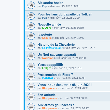
Alexandre Astier
par
Papi
»
dim. nov. 19, 2017 00:38
Pour les fans du travaille de Tolkien
par
Papi
»
dim. févr. 02, 2025 21:00
Nouvelle année
par
L'Ogre
»
mer. janv. 01, 2025 02:50
la poterie
par
Sasuké
»
dim. déc. 22, 2024 19:46
Histoire de la Chevalerie
par
Le Prêtre volant
»
ven. nov. 29, 2024 19:27
Un Nori sauvage apparait
par
Norihiori
»
lun. sept. 30, 2024 00:00
Yeeeepppppiiiiih
par
L'Ogre
»
jeu. oct. 17, 2024 10:51
Présentation de Flora 7
par
BANKAI
»
mar. août 06, 2024 14:39
Venez nous écouter le 08 juin 2024 !
par
Kloup4ever
»
mar. mai 21, 2024 20:39
Zen attitude
par
Kloup4ever
»
jeu. mai 30, 2024 08:59
Aux armes gallinacées !
par
Kloup4ever
»
mar. avr. 09, 2024 08:27