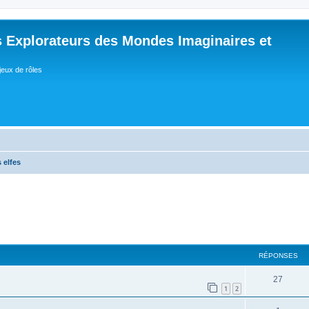
 Explorateurs des Mondes Imaginaires et
jeux de rôles
 elfes
RÉPONSES
R
27
1
2
é