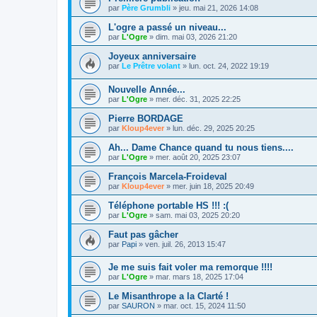
par
Père Grumbli
»
jeu. mai 21, 2026 14:08
L'ogre a passé un niveau...
par
L'Ogre
»
dim. mai 03, 2026 21:20
Joyeux anniversaire
par
Le Prêtre volant
»
lun. oct. 24, 2022 19:19
Nouvelle Année...
par
L'Ogre
»
mer. déc. 31, 2025 22:25
Pierre BORDAGE
par
Kloup4ever
»
lun. déc. 29, 2025 20:25
Ah... Dame Chance quand tu nous tiens....
par
L'Ogre
»
mer. août 20, 2025 23:07
François Marcela-Froideval
par
Kloup4ever
»
mer. juin 18, 2025 20:49
Téléphone portable HS !!! :(
par
L'Ogre
»
sam. mai 03, 2025 20:20
Faut pas gâcher
par
Papi
»
ven. juil. 26, 2013 15:47
Je me suis fait voler ma remorque !!!!
par
L'Ogre
»
mar. mars 18, 2025 17:04
Le Misanthrope a la Clarté !
par
SAURON
»
mar. oct. 15, 2024 11:50