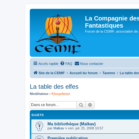
La Compagnie des
Fantastiques
Forum de la CEMIF, association de 
Accès rapide
FAQ
Nous contacter
Site de la CEMIF
Accueil du forum
Taverne
La table des
La table des elfes
Modérateur :
Kloup4ever
Rechercher
Recherche avancée
SUJETS
Ma bibliothèque (Malkav)
par
Malkav
»
ven. juil. 25, 2008 10:57
Première publication