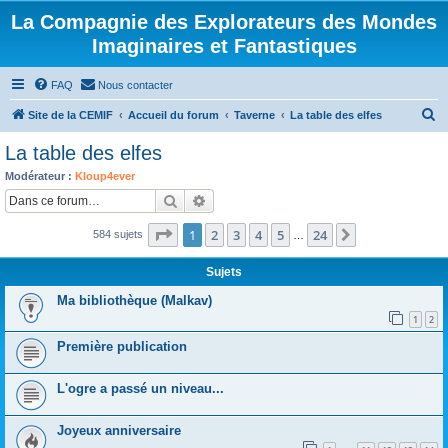
La Compagnie des Explorateurs des Mondes
Imaginaires et Fantastiques
FAQ
Nous contacter
R
Site de la CEMIF
Accueil du forum
Taverne
La table des elfes
e
La table des elfes
c
Modérateur :
Kloup4ever
h
Rechercher
Recherche avancée
e
Page
1
sur
24
1
2
3
4
5
24
Suivante
584 sujets
r
…
c
Sujets
h
Ma bibliothèque (Malkav)
e
1
2
r
Première publication
L'ogre a passé un niveau...
Joyeux anniversaire