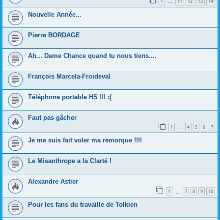
1
11
12
13
14
…
Nouvelle Année...
Pierre BORDAGE
Ah... Dame Chance quand tu nous tiens....
François Marcela-Froideval
Téléphone portable HS !!! :(
Faut pas gâcher
1
4
5
6
7
…
Je me suis fait voler ma remorque !!!!
Le Misanthrope a la Clarté !
Alexandre Astier
1
7
8
9
10
…
Pour les fans du travaille de Tolkien