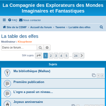
La Compagnie des Explorateurs des Mondes
Imaginaires et Fantastiques
FAQ
Nous contacter
R
Site de la CEMIF
Accueil du forum
Taverne
La table des elfes
e
La table des elfes
c
Modérateur :
Kloup4ever
h
Rechercher
Recherche avancée
e
Page
1
sur
24
1
2
3
4
5
24
Suivante
584 sujets
r
…
c
Sujets
h
Ma bibliothèque (Malkav)
e
1
2
r
Première publication
L'ogre a passé un niveau...
Joyeux anniversaire