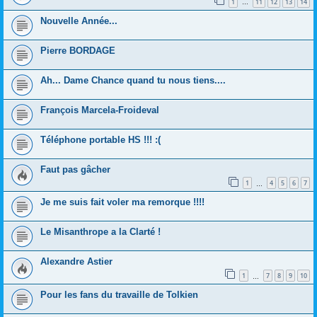
1
11
12
13
14
…
Nouvelle Année...
Pierre BORDAGE
Ah... Dame Chance quand tu nous tiens....
François Marcela-Froideval
Téléphone portable HS !!! :(
Faut pas gâcher
1
4
5
6
7
…
Je me suis fait voler ma remorque !!!!
Le Misanthrope a la Clarté !
Alexandre Astier
1
7
8
9
10
…
Pour les fans du travaille de Tolkien