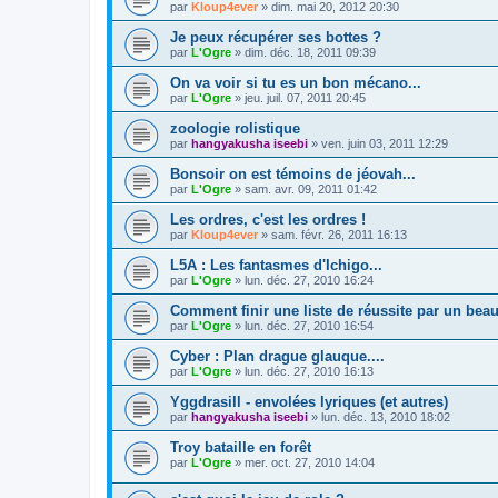
par
Kloup4ever
»
dim. mai 20, 2012 20:30
Je peux récupérer ses bottes ?
par
L'Ogre
»
dim. déc. 18, 2011 09:39
On va voir si tu es un bon mécano...
par
L'Ogre
»
jeu. juil. 07, 2011 20:45
zoologie rolistique
par
hangyakusha iseebi
»
ven. juin 03, 2011 12:29
Bonsoir on est témoins de jéovah...
par
L'Ogre
»
sam. avr. 09, 2011 01:42
Les ordres, c'est les ordres !
par
Kloup4ever
»
sam. févr. 26, 2011 16:13
L5A : Les fantasmes d'Ichigo...
par
L'Ogre
»
lun. déc. 27, 2010 16:24
Comment finir une liste de réussite par un bea
par
L'Ogre
»
lun. déc. 27, 2010 16:54
Cyber : Plan drague glauque....
par
L'Ogre
»
lun. déc. 27, 2010 16:13
Yggdrasill - envolées lyriques (et autres)
par
hangyakusha iseebi
»
lun. déc. 13, 2010 18:02
Troy bataille en forêt
par
L'Ogre
»
mer. oct. 27, 2010 14:04