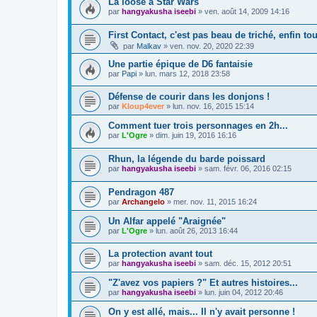
La loose à Star Wars
par
hangyakusha iseebi
»
ven. août 14, 2009 14:16
First Contact, c'est pas beau de triché, enfin to
par
Malkav
»
ven. nov. 20, 2020 22:39
Une partie épique de D6 fantaisie
par
Papi
»
lun. mars 12, 2018 23:58
Défense de courir dans les donjons !
par
Kloup4ever
»
lun. nov. 16, 2015 15:14
Comment tuer trois personnages en 2h...
par
L'Ogre
»
dim. juin 19, 2016 16:16
Rhun, la légende du barde poissard
par
hangyakusha iseebi
»
sam. févr. 06, 2016 02:15
Pendragon 487
par
Archangelo
»
mer. nov. 11, 2015 16:24
Un Alfar appelé "Araignée"
par
L'Ogre
»
lun. août 26, 2013 16:44
La protection avant tout
par
hangyakusha iseebi
»
sam. déc. 15, 2012 20:51
"Z'avez vos papiers ?" Et autres histoires...
par
hangyakusha iseebi
»
lun. juin 04, 2012 20:46
On y est allé, mais... Il n'y avait personne !