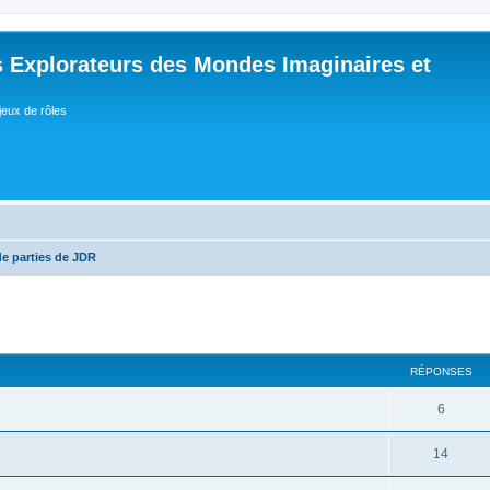
 Explorateurs des Mondes Imaginaires et
jeux de rôles
de parties de JDR
RÉPONSES
R
6
é
R
14
p
é