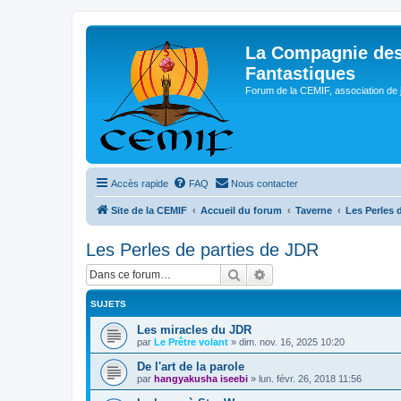
La Compagnie des
Fantastiques
Forum de la CEMIF, association de 
Accès rapide
FAQ
Nous contacter
Site de la CEMIF
Accueil du forum
Taverne
Les Perles 
Les Perles de parties de JDR
Rechercher
Recherche avancée
SUJETS
Les miracles du JDR
par
Le Prêtre volant
»
dim. nov. 16, 2025 10:20
De l'art de la parole
par
hangyakusha iseebi
»
lun. févr. 26, 2018 11:56