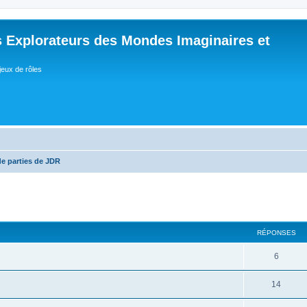
 Explorateurs des Mondes Imaginaires et
jeux de rôles
de parties de JDR
RÉPONSES
R
6
é
R
14
p
é