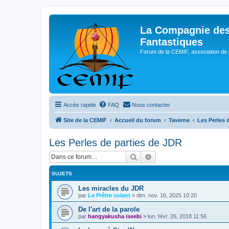
La Compagnie des
Fantastiques
Forum de la CEMIF, association de 
Accès rapide
FAQ
Nous contacter
Site de la CEMIF
Accueil du forum
Taverne
Les Perles 
Les Perles de parties de JDR
Rechercher
Recherche avancée
SUJETS
Les miracles du JDR
par
Le Prêtre volant
»
dim. nov. 16, 2025 10:20
De l'art de la parole
par
hangyakusha iseebi
»
lun. févr. 26, 2018 11:56