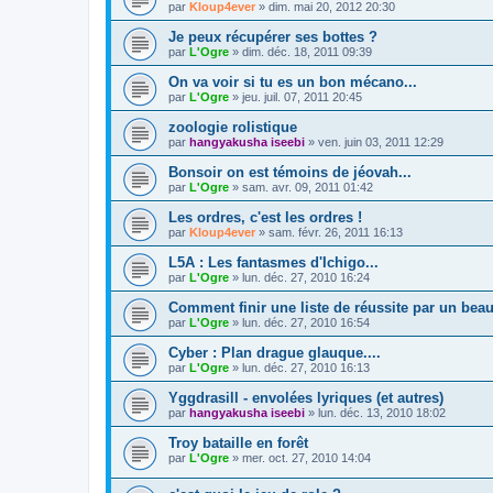
par
Kloup4ever
»
dim. mai 20, 2012 20:30
Je peux récupérer ses bottes ?
par
L'Ogre
»
dim. déc. 18, 2011 09:39
On va voir si tu es un bon mécano...
par
L'Ogre
»
jeu. juil. 07, 2011 20:45
zoologie rolistique
par
hangyakusha iseebi
»
ven. juin 03, 2011 12:29
Bonsoir on est témoins de jéovah...
par
L'Ogre
»
sam. avr. 09, 2011 01:42
Les ordres, c'est les ordres !
par
Kloup4ever
»
sam. févr. 26, 2011 16:13
L5A : Les fantasmes d'Ichigo...
par
L'Ogre
»
lun. déc. 27, 2010 16:24
Comment finir une liste de réussite par un bea
par
L'Ogre
»
lun. déc. 27, 2010 16:54
Cyber : Plan drague glauque....
par
L'Ogre
»
lun. déc. 27, 2010 16:13
Yggdrasill - envolées lyriques (et autres)
par
hangyakusha iseebi
»
lun. déc. 13, 2010 18:02
Troy bataille en forêt
par
L'Ogre
»
mer. oct. 27, 2010 14:04