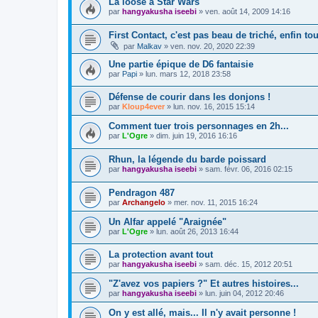
La loose à Star Wars
par
hangyakusha iseebi
»
ven. août 14, 2009 14:16
First Contact, c'est pas beau de triché, enfin to
par
Malkav
»
ven. nov. 20, 2020 22:39
Une partie épique de D6 fantaisie
par
Papi
»
lun. mars 12, 2018 23:58
Défense de courir dans les donjons !
par
Kloup4ever
»
lun. nov. 16, 2015 15:14
Comment tuer trois personnages en 2h...
par
L'Ogre
»
dim. juin 19, 2016 16:16
Rhun, la légende du barde poissard
par
hangyakusha iseebi
»
sam. févr. 06, 2016 02:15
Pendragon 487
par
Archangelo
»
mer. nov. 11, 2015 16:24
Un Alfar appelé "Araignée"
par
L'Ogre
»
lun. août 26, 2013 16:44
La protection avant tout
par
hangyakusha iseebi
»
sam. déc. 15, 2012 20:51
"Z'avez vos papiers ?" Et autres histoires...
par
hangyakusha iseebi
»
lun. juin 04, 2012 20:46
On y est allé, mais... Il n'y avait personne !