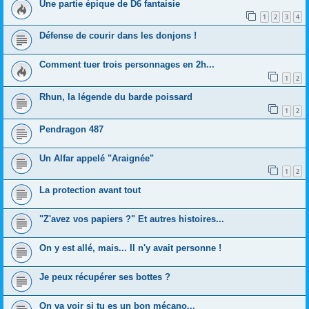
Une partie épique de D6 fantaisie
1
2
3
4
Défense de courir dans les donjons !
Comment tuer trois personnages en 2h...
1
2
Rhun, la légende du barde poissard
1
2
Pendragon 487
Un Alfar appelé "Araignée"
1
2
La protection avant tout
"Z'avez vos papiers ?" Et autres histoires...
On y est allé, mais... Il n'y avait personne !
Je peux récupérer ses bottes ?
On va voir si tu es un bon mécano...