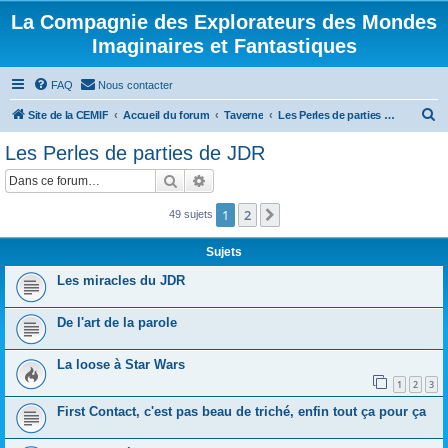
La Compagnie des Explorateurs des Mondes
Imaginaires et Fantastiques
FAQ
Nous contacter
R
Site de la CEMIF
Accueil du forum
Taverne
Les Perles de parties de JDR
e
Les Perles de parties de JDR
c
Rechercher
Recherche avancée
h
e
1
2
Suivante
49 sujets
r
Sujets
c
Les miracles du JDR
h
e
De l'art de la parole
r
La loose à Star Wars
1
2
3
First Contact, c'est pas beau de triché, enfin tout ça pour ça