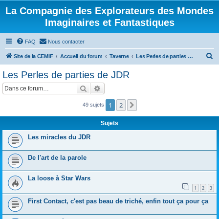
La Compagnie des Explorateurs des Mondes
Imaginaires et Fantastiques
FAQ
Nous contacter
R
Site de la CEMIF
Accueil du forum
Taverne
Les Perles de parties de JDR
e
Les Perles de parties de JDR
c
Rechercher
Recherche avancée
h
e
1
2
Suivante
49 sujets
r
Sujets
c
Les miracles du JDR
h
e
De l'art de la parole
r
La loose à Star Wars
1
2
3
First Contact, c'est pas beau de triché, enfin tout ça pour ça