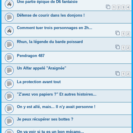
Une partie épique de D6 fantaisie
1
2
3
4
Défense de courir dans les donjons !
Comment tuer trois personnages en 2h...
1
2
Rhun, la légende du barde poissard
1
2
Pendragon 487
Un Alfar appelé "Araignée"
1
2
La protection avant tout
"Z'avez vos papiers ?" Et autres histoires...
On y est allé, mais... Il n'y avait personne !
Je peux récupérer ses bottes ?
On va voir si tu es un bon mécano...