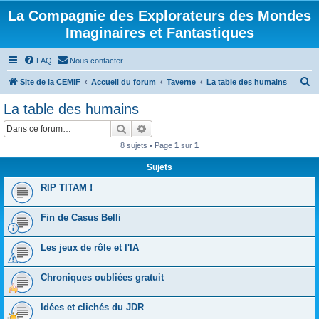
La Compagnie des Explorateurs des Mondes
Imaginaires et Fantastiques
FAQ
Nous contacter
R
Site de la CEMIF
Accueil du forum
Taverne
La table des humains
e
La table des humains
c
Rechercher
Recherche avancée
h
8 sujets • Page
1
sur
1
e
Sujets
r
c
RIP TITAM !
h
Fin de Casus Belli
e
r
Les jeux de rôle et l'IA
Chroniques oubliées gratuit
Idées et clichés du JDR