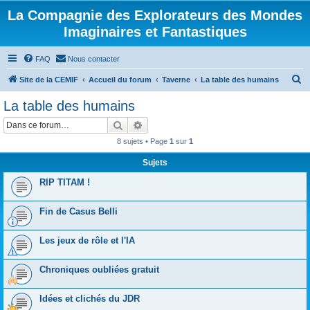
La Compagnie des Explorateurs des Mondes
Imaginaires et Fantastiques
FAQ
Nous contacter
R
Site de la CEMIF
Accueil du forum
Taverne
La table des humains
e
La table des humains
c
Rechercher
Recherche avancée
h
8 sujets • Page
1
sur
1
e
Sujets
r
c
RIP TITAM !
h
Fin de Casus Belli
e
r
Les jeux de rôle et l'IA
Chroniques oubliées gratuit
Idées et clichés du JDR