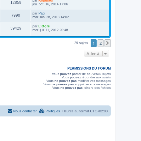
par
Rojahaoi
i
e
V
12859
g
e
e
jeu. oct. 16, 2014 17:06
e
s
e
r
r
s
u
n
s
m
a
D
par
Papi
V
7990
i
e
g
e
mar. mai 28, 2013 14:02
e
e
s
e
r
r
u
s
n
D
par
L'Ogre
s
m
a
V
39429
i
e
mer. juil. 11, 2012 20:48
e
g
e
e
r
s
e
r
u
n
s
s
m
i
a
1
2
Suivante
29 sujets
e
e
e
g
s
r
e
s
s
m
Aller à
a
e
g
s
e
s
a
PERMISSIONS DU FORUM
g
Vous
pouvez
poster de nouveaux sujets
e
Vous
pouvez
répondre aux sujets
Vous
ne pouvez pas
modifier vos messages
Vous
ne pouvez pas
supprimer vos messages
Vous
ne pouvez pas
joindre des fichiers
Nous contacter
Politiques
Heures au format
UTC+02:00