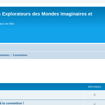
 Explorateurs des Mondes Imaginaires et
jeux de rôles
nements
Convention
RÉPONSES
R
0
é
à la convention !
R
0