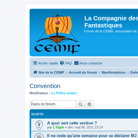
La Compagnie des
Fantastiques
Forum de la CEMIF, association de 
Accès rapide
FAQ
Nous contacter
Site de la CEMIF
Accueil du forum
Manifestations
Evè
Convention
Modérateur :
Le Prêtre volant
Rechercher
Recherche avancée
SUJETS
A quoi sert cette section ?
par
L'Ogre
»
dim. mai 08, 2011 23:24
Il ne reste qu'une semaine pour se déclarer MJ 