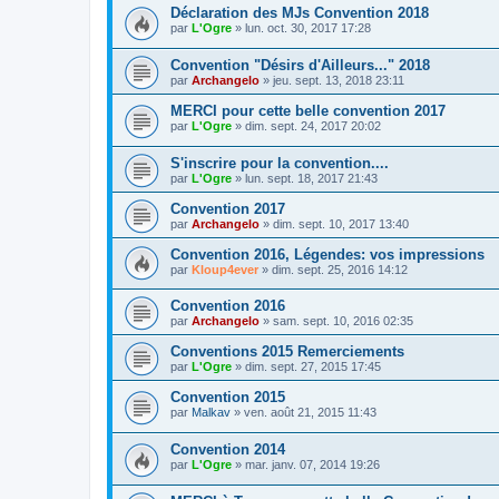
Déclaration des MJs Convention 2018
par
L'Ogre
»
lun. oct. 30, 2017 17:28
Convention "Désirs d'Ailleurs..." 2018
par
Archangelo
»
jeu. sept. 13, 2018 23:11
MERCI pour cette belle convention 2017
par
L'Ogre
»
dim. sept. 24, 2017 20:02
S'inscrire pour la convention....
par
L'Ogre
»
lun. sept. 18, 2017 21:43
Convention 2017
par
Archangelo
»
dim. sept. 10, 2017 13:40
Convention 2016, Légendes: vos impressions
par
Kloup4ever
»
dim. sept. 25, 2016 14:12
Convention 2016
par
Archangelo
»
sam. sept. 10, 2016 02:35
Conventions 2015 Remerciements
par
L'Ogre
»
dim. sept. 27, 2015 17:45
Convention 2015
par
Malkav
»
ven. août 21, 2015 11:43
Convention 2014
par
L'Ogre
»
mar. janv. 07, 2014 19:26