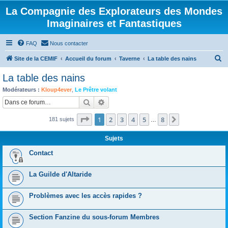
La Compagnie des Explorateurs des Mondes
Imaginaires et Fantastiques
FAQ
Nous contacter
R
Site de la CEMIF
Accueil du forum
Taverne
La table des nains
e
La table des nains
c
Modérateurs :
Kloup4ever
,
Le Prêtre volant
h
Rechercher
Recherche avancée
e
Page
1
sur
8
1
2
3
4
5
8
Suivante
181 sujets
r
…
c
Sujets
h
Contact
e
r
La Guilde d'Altaride
Problèmes avec les accès rapides ?
Section Fanzine du sous-forum Membres