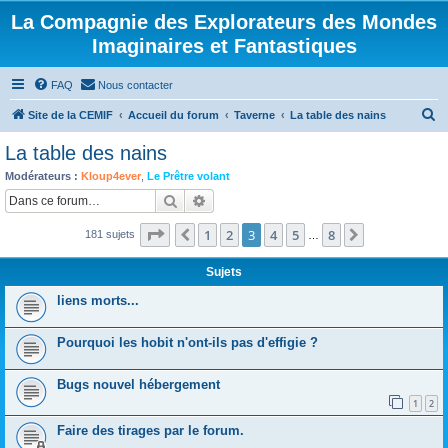
La Compagnie des Explorateurs des Mondes
Imaginaires et Fantastiques
FAQ
Nous contacter
R
Site de la CEMIF
Accueil du forum
Taverne
La table des nains
e
La table des nains
c
Modérateurs :
Kloup4ever
,
Le Prêtre volant
h
Rechercher
Recherche avancée
e
Page
3
sur
8
1
2
3
4
5
8
Précédente
Suivante
181 sujets
r
…
c
Sujets
h
liens morts...
e
r
Pourquoi les hobit n'ont-ils pas d'effigie ?
Bugs nouvel hébergement
1
2
Faire des tirages par le forum.