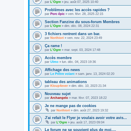
par
L'Ogre
»
jeu. août 07, 2025 10:40
Problèmes avec les accès rapides ?
par
Porc épic
»
ven. févr. 28, 2025 22:15
Section Fanzine du sous-forum Membres
par
L'Ogre
»
dim. déc. 08, 2024 22:31
3 fichiers rentrent dans un bar.
par
Norihiori
»
ven. nov. 22, 2024 23:49
Ça rame !
par
L'Ogre
»
mar. sept. 03, 2024 17:48
Accès membre
par
Ulmo
»
lun. déc. 04, 2023 19:36
Affichage des news
par
Le Prêtre volant
»
sam. janv. 13, 2024 02:20
tableau des animations
par
Kloup4ever
»
dim. déc. 10, 2023 21:34
Nouveau sujet
par
Archangelo
»
mar. févr. 07, 2023 18:22
Je ne mange pas de cookies
par
Norihiori
»
dim. août 27, 2023 19:32
J'ai refait le Flyer je voulais avoir votre avis...
par
L'Ogre
»
jeu. août 17, 2023 09:04
Le forum ne se souvient plus de moi....