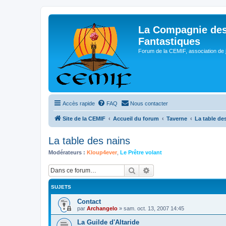
La Compagnie des
Fantastiques
Forum de la CEMIF, association de 
Accès rapide
FAQ
Nous contacter
Site de la CEMIF
Accueil du forum
Taverne
La table de
La table des nains
Modérateurs :
Kloup4ever
,
Le Prêtre volant
Rechercher
Recherche avancée
SUJETS
Contact
par
Archangelo
»
sam. oct. 13, 2007 14:45
La Guilde d'Altaride