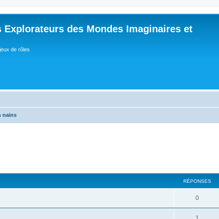
 Explorateurs des Mondes Imaginaires et
jeux de rôles
s nains
RÉPONSES
R
0
é
R
1