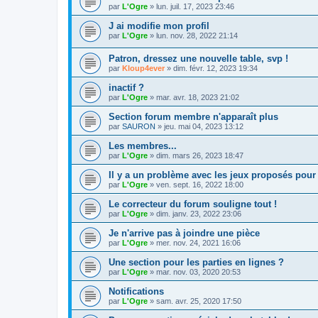
par
L'Ogre
»
lun. juil. 17, 2023 23:46
J ai modifie mon profil
par
L'Ogre
»
lun. nov. 28, 2022 21:14
Patron, dressez une nouvelle table, svp !
par
Kloup4ever
»
dim. févr. 12, 2023 19:34
inactif ?
par
L'Ogre
»
mar. avr. 18, 2023 21:02
Section forum membre n'apparaît plus
par
SAURON
»
jeu. mai 04, 2023 13:12
Les membres...
par
L'Ogre
»
dim. mars 26, 2023 18:47
Il y a un problème avec les jeux proposés pour
par
L'Ogre
»
ven. sept. 16, 2022 18:00
Le correcteur du forum souligne tout !
par
L'Ogre
»
dim. janv. 23, 2022 23:06
Je n'arrive pas à joindre une pièce
par
L'Ogre
»
mer. nov. 24, 2021 16:06
Une section pour les parties en lignes ?
par
L'Ogre
»
mar. nov. 03, 2020 20:53
Notifications
par
L'Ogre
»
sam. avr. 25, 2020 17:50