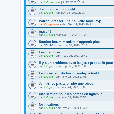
par
L'Ogre
»
lun. juil. 17, 2023 23:46
J ai modifie mon profil
par
L'Ogre
»
lun. nov. 28, 2022 21:14
Patron, dressez une nouvelle table, svp !
par
Kloup4ever
»
dim. févr. 12, 2023 19:34
inactif ?
par
L'Ogre
»
mar. avr. 18, 2023 21:02
Section forum membre n'apparaît plus
par
SAURON
»
jeu. mai 04, 2023 13:12
Les membres...
par
L'Ogre
»
dim. mars 26, 2023 18:47
Il y a un problème avec les jeux proposés pour
par
L'Ogre
»
ven. sept. 16, 2022 18:00
Le correcteur du forum souligne tout !
par
L'Ogre
»
dim. janv. 23, 2022 23:06
Je n'arrive pas à joindre une pièce
par
L'Ogre
»
mer. nov. 24, 2021 16:06
Une section pour les parties en lignes ?
par
L'Ogre
»
mar. nov. 03, 2020 20:53
Notifications
par
L'Ogre
»
sam. avr. 25, 2020 17:50