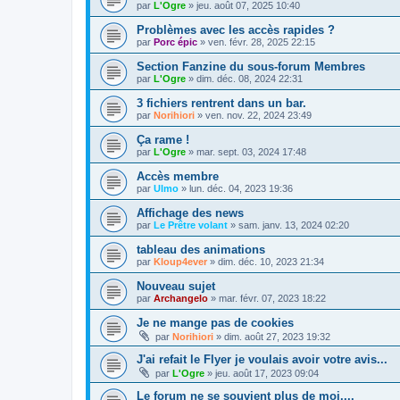
par
L'Ogre
»
jeu. août 07, 2025 10:40
Problèmes avec les accès rapides ?
par
Porc épic
»
ven. févr. 28, 2025 22:15
Section Fanzine du sous-forum Membres
par
L'Ogre
»
dim. déc. 08, 2024 22:31
3 fichiers rentrent dans un bar.
par
Norihiori
»
ven. nov. 22, 2024 23:49
Ça rame !
par
L'Ogre
»
mar. sept. 03, 2024 17:48
Accès membre
par
Ulmo
»
lun. déc. 04, 2023 19:36
Affichage des news
par
Le Prêtre volant
»
sam. janv. 13, 2024 02:20
tableau des animations
par
Kloup4ever
»
dim. déc. 10, 2023 21:34
Nouveau sujet
par
Archangelo
»
mar. févr. 07, 2023 18:22
Je ne mange pas de cookies
par
Norihiori
»
dim. août 27, 2023 19:32
J'ai refait le Flyer je voulais avoir votre avis...
par
L'Ogre
»
jeu. août 17, 2023 09:04
Le forum ne se souvient plus de moi....