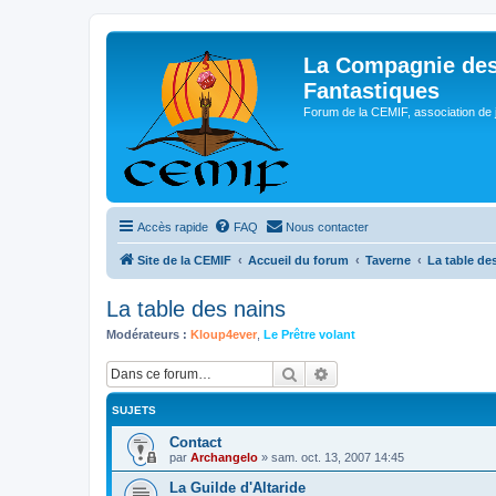
La Compagnie des
Fantastiques
Forum de la CEMIF, association de 
Accès rapide
FAQ
Nous contacter
Site de la CEMIF
Accueil du forum
Taverne
La table de
La table des nains
Modérateurs :
Kloup4ever
,
Le Prêtre volant
Rechercher
Recherche avancée
SUJETS
Contact
par
Archangelo
»
sam. oct. 13, 2007 14:45
La Guilde d'Altaride