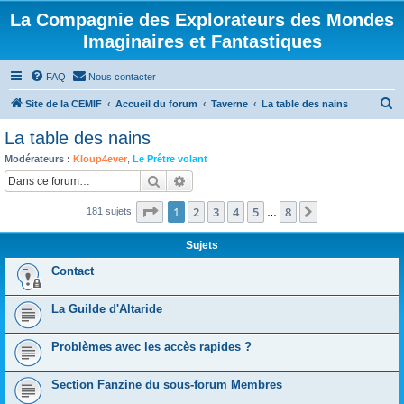
La Compagnie des Explorateurs des Mondes
Imaginaires et Fantastiques
FAQ
Nous contacter
R
Site de la CEMIF
Accueil du forum
Taverne
La table des nains
e
La table des nains
c
Modérateurs :
Kloup4ever
,
Le Prêtre volant
h
Rechercher
Recherche avancée
e
Page
1
sur
8
1
2
3
4
5
8
Suivante
181 sujets
r
…
c
Sujets
h
Contact
e
r
La Guilde d'Altaride
Problèmes avec les accès rapides ?
Section Fanzine du sous-forum Membres