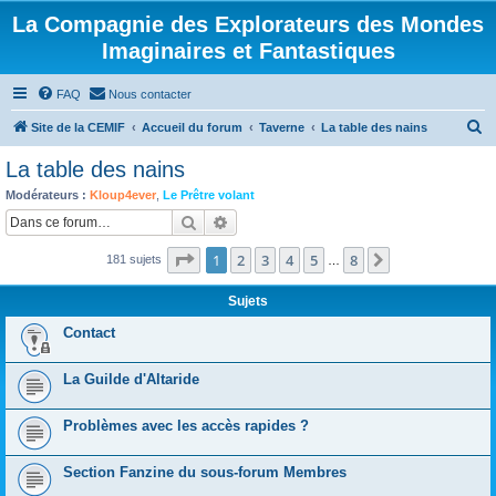
La Compagnie des Explorateurs des Mondes
Imaginaires et Fantastiques
FAQ
Nous contacter
R
Site de la CEMIF
Accueil du forum
Taverne
La table des nains
e
La table des nains
c
Modérateurs :
Kloup4ever
,
Le Prêtre volant
h
Rechercher
Recherche avancée
e
Page
1
sur
8
1
2
3
4
5
8
Suivante
181 sujets
r
…
c
Sujets
h
Contact
e
r
La Guilde d'Altaride
Problèmes avec les accès rapides ?
Section Fanzine du sous-forum Membres