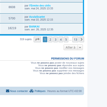
e
s
e
r
r
u
s
n
D
par
l’Ermite des cités
s
m
a
V
8608
i
e
sam. mai 24, 2025 13:33
e
g
e
e
r
s
e
r
u
n
s
s
m
D
par
AzulaScarlet
i
a
V
5700
e
e
e
sam. mai 10, 2025 12:15
e
g
s
r
r
e
u
s
n
s
m
D
par
BANKAI
a
V
18219
i
e
e
sam. avr. 26, 2025 12:35
g
e
e
s
r
e
r
u
s
n
s
m
a
i
Page
1
sur
13
1
2
3
4
5
13
Suivante
319 sujets
e
…
g
e
e
s
e
r
s
s
m
Aller à
a
e
g
s
e
s
a
PERMISSIONS DU FORUM
g
Vous
ne pouvez pas
poster de nouveaux sujets
e
Vous
ne pouvez pas
répondre aux sujets
Vous
ne pouvez pas
modifier vos messages
Vous
ne pouvez pas
supprimer vos messages
Vous
ne pouvez pas
joindre des fichiers
Nous contacter
Politiques
Heures au format
UTC+02:00