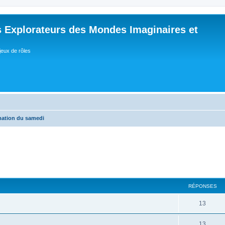
 Explorateurs des Mondes Imaginaires et
jeux de rôles
ation du samedi
RÉPONSES
R
13
é
R
13