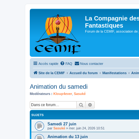
La Compagnie des
Fantastiques
Forum de la CEMIF, association de 
Accès rapide
FAQ
Nous contacter
Site de la CEMIF
Accueil du forum
Manifestations
Anim
Animation du samedi
Modérateurs :
Kloup4ever
,
Sasuké
Rechercher
Recherche avancée
SUJETS
Samedi 27 juin
par
Sasuké
»
mer. juin 24, 2026 10:51
Animation du 13 juin