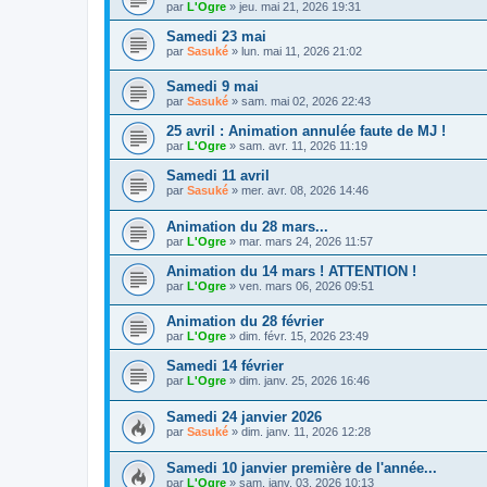
par
L'Ogre
»
jeu. mai 21, 2026 19:31
Samedi 23 mai
par
Sasuké
»
lun. mai 11, 2026 21:02
Samedi 9 mai
par
Sasuké
»
sam. mai 02, 2026 22:43
25 avril : Animation annulée faute de MJ !
par
L'Ogre
»
sam. avr. 11, 2026 11:19
Samedi 11 avril
par
Sasuké
»
mer. avr. 08, 2026 14:46
Animation du 28 mars...
par
L'Ogre
»
mar. mars 24, 2026 11:57
Animation du 14 mars ! ATTENTION !
par
L'Ogre
»
ven. mars 06, 2026 09:51
Animation du 28 février
par
L'Ogre
»
dim. févr. 15, 2026 23:49
Samedi 14 février
par
L'Ogre
»
dim. janv. 25, 2026 16:46
Samedi 24 janvier 2026
par
Sasuké
»
dim. janv. 11, 2026 12:28
Samedi 10 janvier première de l'année...
par
L'Ogre
»
sam. janv. 03, 2026 10:13