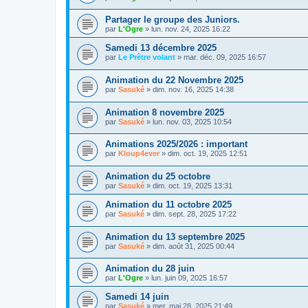
Partager le groupe des Juniors.
par
L'Ogre
»
lun. nov. 24, 2025 16:22
Samedi 13 décembre 2025
par
Le Prêtre volant
»
mar. déc. 09, 2025 16:57
Animation du 22 Novembre 2025
par
Sasuké
»
dim. nov. 16, 2025 14:38
Animation 8 novembre 2025
par
Sasuké
»
lun. nov. 03, 2025 10:54
Animations 2025/2026 : important
par
Kloup4ever
»
dim. oct. 19, 2025 12:51
Animation du 25 octobre
par
Sasuké
»
dim. oct. 19, 2025 13:31
Animation du 11 octobre 2025
par
Sasuké
»
dim. sept. 28, 2025 17:22
Animation du 13 septembre 2025
par
Sasuké
»
dim. août 31, 2025 00:44
Animation du 28 juin
par
L'Ogre
»
lun. juin 09, 2025 16:57
Samedi 14 juin
par
Sasuké
»
mer. mai 28, 2025 21:49