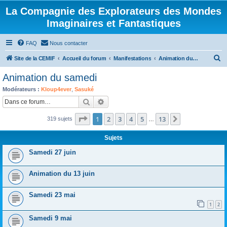
La Compagnie des Explorateurs des Mondes
Imaginaires et Fantastiques
FAQ
Nous contacter
R
Site de la CEMIF
Accueil du forum
Manifestations
Animation du samedi
e
Animation du samedi
c
Modérateurs :
Kloup4ever
,
Sasuké
h
Rechercher
Recherche avancée
e
Page
1
sur
13
1
2
3
4
5
13
Suivante
319 sujets
r
…
c
Sujets
h
Samedi 27 juin
e
r
Animation du 13 juin
Samedi 23 mai
1
2
Samedi 9 mai