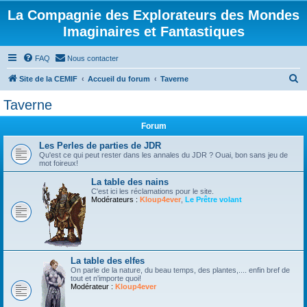
La Compagnie des Explorateurs des Mondes
Imaginaires et Fantastiques
FAQ
Nous contacter
R
Site de la CEMIF
Accueil du forum
Taverne
e
Taverne
c
Forum
h
e
Les Perles de parties de JDR
Qu'est ce qui peut rester dans les annales du JDR ? Ouai, bon sans jeu de
r
mot foireux!
c
La table des nains
C'est ici les réclamations pour le site.
h
Modérateurs :
Kloup4ever
,
Le Prêtre volant
e
r
La table des elfes
On parle de la nature, du beau temps, des plantes,.... enfin bref de
tout et n'importe quoi!
Modérateur :
Kloup4ever