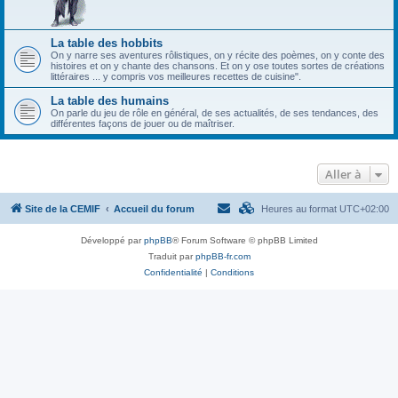
La table des hobbits
On y narre ses aventures rôlistiques, on y récite des poèmes, on y conte des
histoires et on y chante des chansons. Et on y ose toutes sortes de créations
littéraires ... y compris vos meilleures recettes de cuisine".
La table des humains
On parle du jeu de rôle en général, de ses actualités, de ses tendances, des
différentes façons de jouer ou de maîtriser.
Aller à
Site de la CEMIF
Accueil du forum
Heures au format
UTC+02:00
Développé par
phpBB
® Forum Software © phpBB Limited
Traduit par
phpBB-fr.com
Confidentialité
|
Conditions