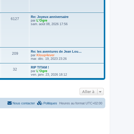
a
e
s
r
a
s
m
g
g
e
e
s
a
e
D
Re: Joyeux anniversaire
s
M
6127
e
par
L'Ogre
a
g
s
r
sam. août 08, 2026 17:56
g
e
n
e
e
i
s
e
r
s
s
m
e
s
a
D
Re: les aventures de Jean Lou…
s
M
209
e
par
Kloup4ever
a
g
r
mar. déc. 19, 2023 23:26
g
e
n
e
e
i
D
RIP TITAM !
s
M
32
e
e
par
L'Ogre
s
r
r
ven. janv. 23, 2026 18:12
s
m
e
n
e
i
s
a
s
e
s
r
a
Aller à
g
s
m
g
e
e
s
e
a
s
Nous contacter
Politiques
Heures au format
UTC+02:00
a
s
g
g
e
e
s