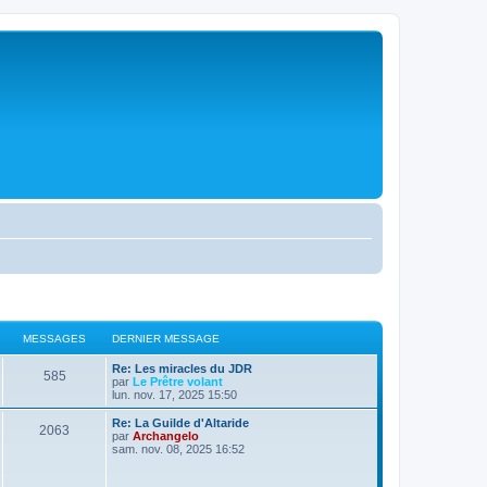
MESSAGES
DERNIER MESSAGE
D
Re: Les miracles du JDR
M
585
e
par
Le Prêtre volant
r
lun. nov. 17, 2025 15:50
e
n
i
D
Re: La Guilde d'Altaride
M
2063
s
e
e
par
Archangelo
r
r
sam. nov. 08, 2025 16:52
e
s
m
n
e
i
s
s