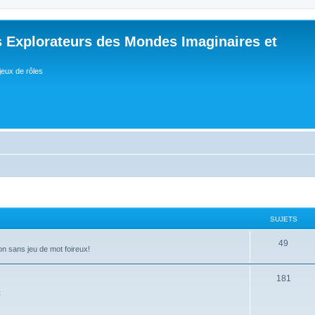
 Explorateurs des Mondes Imaginaires et
jeux de rôles
SUJETS
S
49
on sans jeu de mot foireux!
u
S
181
j
t
u
e
j