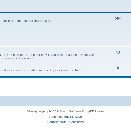
t
e
s
t
S
584
. enfin bref de tout et n'importe quoi!
s
u
j
e
t
S
40
s, on y conte des histoires et on y chante des chansons. Et on y ose
s
ures recettes de cuisine".
u
j
S
8
 tendances, des différentes façons de jouer ou de maîtriser.
e
u
t
j
s
e
t
s
Développé par
phpBB
® Forum Software © phpBB Limited
Traduit par
phpBB-fr.com
Confidentialité
|
Conditions