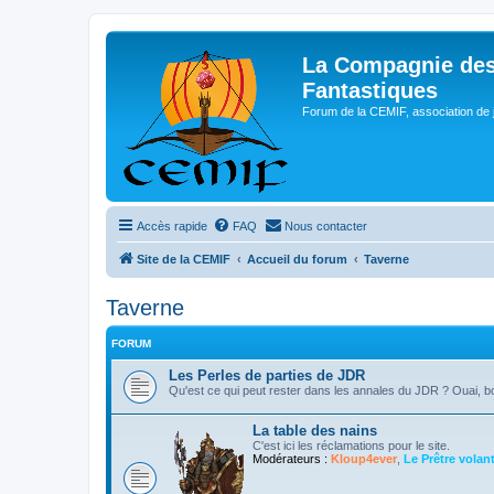
La Compagnie des
Fantastiques
Forum de la CEMIF, association de 
Accès rapide
FAQ
Nous contacter
Site de la CEMIF
Accueil du forum
Taverne
Taverne
FORUM
Les Perles de parties de JDR
Qu'est ce qui peut rester dans les annales du JDR ? Ouai, b
La table des nains
C'est ici les réclamations pour le site.
Modérateurs :
Kloup4ever
,
Le Prêtre volan