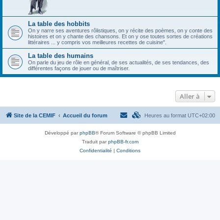
La table des hobbits
On y narre ses aventures rôlistiques, on y récite des poèmes, on y conte des
histoires et on y chante des chansons. Et on y ose toutes sortes de créations
littéraires ... y compris vos meilleures recettes de cuisine".
La table des humains
On parle du jeu de rôle en général, de ses actualités, de ses tendances, des
différentes façons de jouer ou de maîtriser.
Aller à
Site de la CEMIF
Accueil du forum
Heures au format
UTC+02:00
Développé par
phpBB
® Forum Software © phpBB Limited
Traduit par
phpBB-fr.com
Confidentialité
|
Conditions