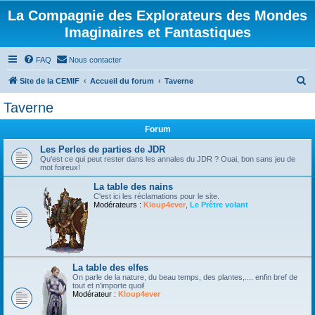
La Compagnie des Explorateurs des Mondes
Imaginaires et Fantastiques
FAQ
Nous contacter
R
Site de la CEMIF
Accueil du forum
Taverne
e
Taverne
c
Forum
h
e
Les Perles de parties de JDR
Qu'est ce qui peut rester dans les annales du JDR ? Ouai, bon sans jeu de
r
mot foireux!
c
La table des nains
C'est ici les réclamations pour le site.
h
Modérateurs :
Kloup4ever
,
Le Prêtre volant
e
r
La table des elfes
On parle de la nature, du beau temps, des plantes,.... enfin bref de
tout et n'importe quoi!
Modérateur :
Kloup4ever