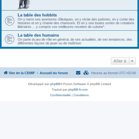
La table des hobbits
On y narre ses aventures rôlistiques, on y récite des poèmes, on y conte des
histoires et on y chante des chansons. Et on y ose toutes sortes de créations
littéraires ... y compris vos meilleures recettes de cuisine".
La table des humains
On parle du jeu de rôle en général, de ses actualités, de ses tendances, des
différentes façons de jouer ou de maîtriser.
Aller à
Site de la CEMIF
Accueil du forum
Heures au format
UTC+02:00
Développé par
phpBB
® Forum Software © phpBB Limited
Traduit par
phpBB-fr.com
Confidentialité
|
Conditions