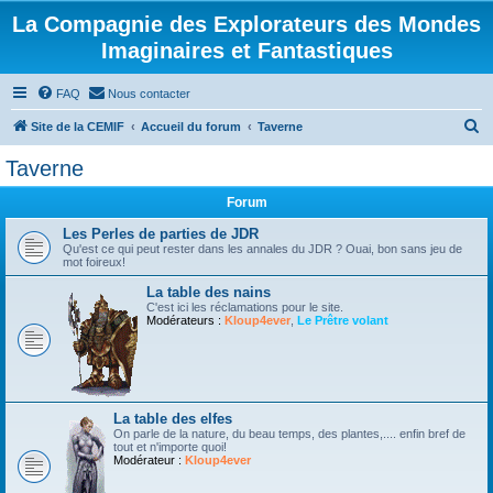
La Compagnie des Explorateurs des Mondes
Imaginaires et Fantastiques
FAQ
Nous contacter
R
Site de la CEMIF
Accueil du forum
Taverne
e
Taverne
c
Forum
h
e
Les Perles de parties de JDR
Qu'est ce qui peut rester dans les annales du JDR ? Ouai, bon sans jeu de
r
mot foireux!
c
La table des nains
C'est ici les réclamations pour le site.
h
Modérateurs :
Kloup4ever
,
Le Prêtre volant
e
r
La table des elfes
On parle de la nature, du beau temps, des plantes,.... enfin bref de
tout et n'importe quoi!
Modérateur :
Kloup4ever