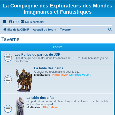
La Compagnie des Explorateurs des Mondes
Imaginaires et Fantastiques
FAQ
Nous contacter
R
Site de la CEMIF
Accueil du forum
Taverne
e
Taverne
c
Forum
h
e
Les Perles de parties de JDR
Qu'est ce qui peut rester dans les annales du JDR ? Ouai, bon sans jeu de
r
mot foireux!
c
La table des nains
C'est ici les réclamations pour le site.
h
Modérateurs :
Kloup4ever
,
Le Prêtre volant
e
r
La table des elfes
On parle de la nature, du beau temps, des plantes,.... enfin bref de
tout et n'importe quoi!
Modérateur :
Kloup4ever