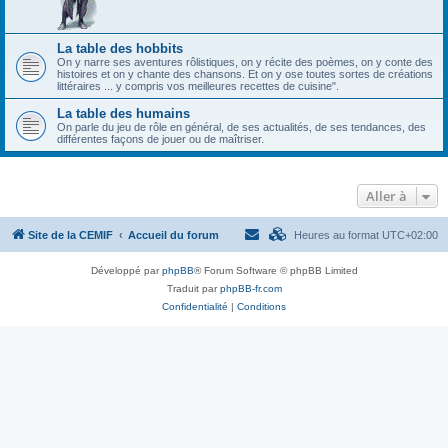
La table des hobbits
On y narre ses aventures rôlistiques, on y récite des poèmes, on y conte des
histoires et on y chante des chansons. Et on y ose toutes sortes de créations
littéraires ... y compris vos meilleures recettes de cuisine".
La table des humains
On parle du jeu de rôle en général, de ses actualités, de ses tendances, des
différentes façons de jouer ou de maîtriser.
Aller à
Site de la CEMIF
Accueil du forum
Heures au format
UTC+02:00
Développé par
phpBB
® Forum Software © phpBB Limited
Traduit par
phpBB-fr.com
Confidentialité
|
Conditions