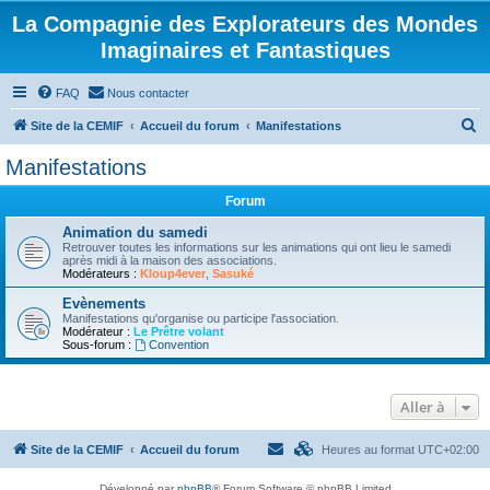
La Compagnie des Explorateurs des Mondes
Imaginaires et Fantastiques
FAQ
Nous contacter
R
Site de la CEMIF
Accueil du forum
Manifestations
e
Manifestations
c
Forum
h
e
Animation du samedi
Retrouver toutes les informations sur les animations qui ont lieu le samedi
r
après midi à la maison des associations.
Modérateurs :
Kloup4ever
,
Sasuké
c
Evènements
h
Manifestations qu'organise ou participe l'association.
Modérateur :
Le Prêtre volant
e
Sous-forum :
Convention
r
Aller à
Site de la CEMIF
Accueil du forum
Heures au format
UTC+02:00
Développé par
phpBB
® Forum Software © phpBB Limited