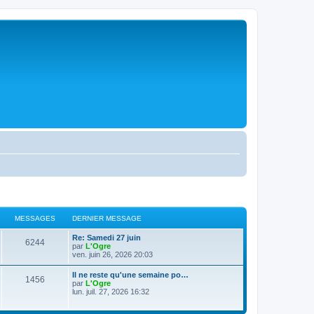
MESSAGES
DERNIER MESSAGE
D
Re: Samedi 27 juin
M
6244
e
par
L'Ogre
r
ven. juin 26, 2026 20:03
e
n
i
D
Il ne reste qu'une semaine po…
s
M
1456
e
e
par
L'Ogre
r
r
lun. juil. 27, 2026 16:32
s
m
e
n
e
i
s