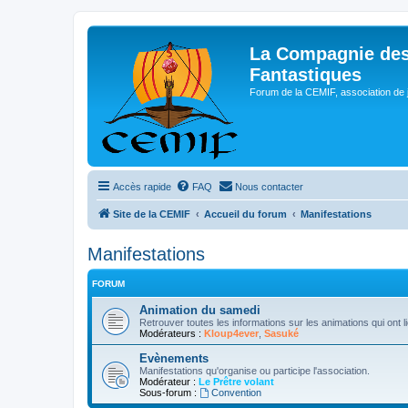
La Compagnie des
Fantastiques
Forum de la CEMIF, association de 
Accès rapide
FAQ
Nous contacter
Site de la CEMIF
Accueil du forum
Manifestations
Manifestations
FORUM
Animation du samedi
Retrouver toutes les informations sur les animations qui ont 
Modérateurs :
Kloup4ever
,
Sasuké
Evènements
Manifestations qu'organise ou participe l'association.
Modérateur :
Le Prêtre volant
Sous-forum :
Convention