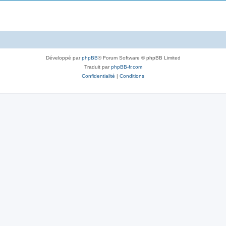
t
j
s
e
t
s
Développé par
phpBB
® Forum Software © phpBB Limited
Traduit par
phpBB-fr.com
Confidentialité
|
Conditions