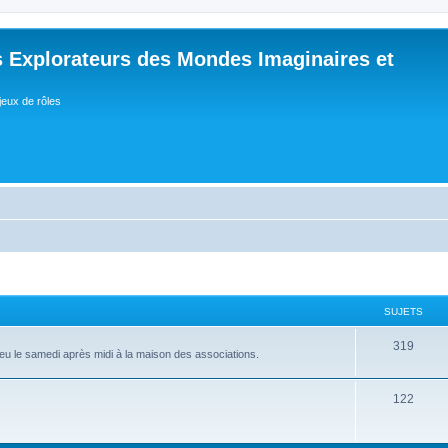
 Explorateurs des Mondes Imaginaires et
jeux de rôles
SUJETS
S
319
lieu le samedi après midi à la maison des associations.
u
j
S
122
e
u