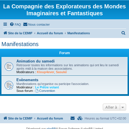
La Compagnie des Explorateurs des Mondes
Imaginaires et Fantastiques
FAQ
Nous contacter
R
Site de la CEMIF
Accueil du forum
Manifestations
e
Manifestations
c
Forum
h
e
Animation du samedi
Retrouver toutes les informations sur les animations qui ont lieu le samedi
r
après midi à la maison des associations.
Modérateurs :
Kloup4ever
,
Sasuké
c
Evènements
h
Manifestations qu'organise ou participe l'association.
Modérateur :
Le Prêtre volant
e
Sous-forum :
Convention
r
Aller à
Site de la CEMIF
Accueil du forum
Heures au format
UTC+02:00
Développé par
phpBB
® Forum Software © phpBB Limited