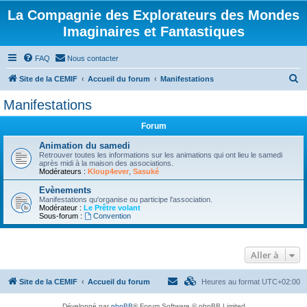
La Compagnie des Explorateurs des Mondes
Imaginaires et Fantastiques
FAQ
Nous contacter
R
Site de la CEMIF
Accueil du forum
Manifestations
e
Manifestations
c
Forum
h
e
Animation du samedi
Retrouver toutes les informations sur les animations qui ont lieu le samedi
r
après midi à la maison des associations.
Modérateurs :
Kloup4ever
,
Sasuké
c
Evènements
h
Manifestations qu'organise ou participe l'association.
Modérateur :
Le Prêtre volant
e
Sous-forum :
Convention
r
Aller à
Site de la CEMIF
Accueil du forum
Heures au format
UTC+02:00
Développé par
phpBB
® Forum Software © phpBB Limited