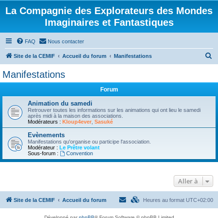
La Compagnie des Explorateurs des Mondes
Imaginaires et Fantastiques
FAQ
Nous contacter
R
Site de la CEMIF
Accueil du forum
Manifestations
e
Manifestations
c
Forum
h
e
Animation du samedi
Retrouver toutes les informations sur les animations qui ont lieu le samedi
r
après midi à la maison des associations.
Modérateurs :
Kloup4ever
,
Sasuké
c
Evènements
h
Manifestations qu'organise ou participe l'association.
Modérateur :
Le Prêtre volant
e
Sous-forum :
Convention
r
Aller à
Site de la CEMIF
Accueil du forum
Heures au format
UTC+02:00
Développé par
phpBB
® Forum Software © phpBB Limited