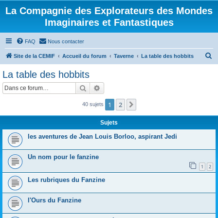
La Compagnie des Explorateurs des Mondes
Imaginaires et Fantastiques
FAQ
Nous contacter
R
Site de la CEMIF
Accueil du forum
Taverne
La table des hobbits
e
La table des hobbits
c
Rechercher
Recherche avancée
h
e
1
2
Suivante
40 sujets
r
Sujets
c
les aventures de Jean Louis Borloo, aspirant Jedi
h
e
Un nom pour le fanzine
r
1
2
Les rubriques du Fanzine
l'Ours du Fanzine