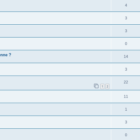
é
e
o
R
4
s
p
s
n
é
e
o
R
3
s
p
s
n
é
e
o
R
3
s
p
s
n
é
e
o
R
0
s
p
s
n
é
e
enne ?
o
R
14
s
p
s
n
é
e
o
R
3
s
p
s
n
é
e
o
R
22
s
p
1
2
s
n
é
e
o
R
11
s
p
s
n
é
e
o
R
1
s
p
s
n
é
e
o
R
3
s
p
s
n
é
e
o
R
0
s
p
s