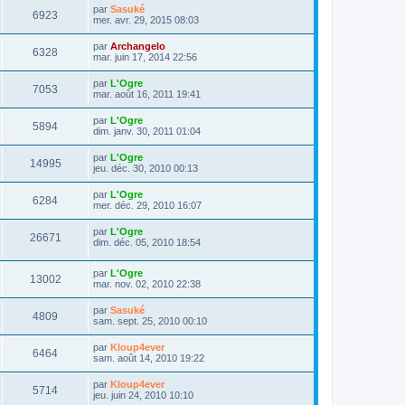
u
e
n
s
D
par
Sasuké
s
m
V
6923
i
a
e
mer. avr. 29, 2015 08:03
e
e
e
g
r
s
r
u
e
n
s
D
par
Archangelo
s
m
V
6328
i
a
e
mar. juin 17, 2014 22:56
e
e
e
g
r
s
r
u
e
n
s
D
par
L'Ogre
s
m
V
7053
i
a
e
mar. août 16, 2011 19:41
e
e
e
g
r
s
r
u
e
n
s
D
par
L'Ogre
s
m
V
5894
i
a
e
dim. janv. 30, 2011 01:04
e
e
e
g
r
s
r
u
e
n
s
D
par
L'Ogre
s
m
V
14995
i
a
e
jeu. déc. 30, 2010 00:13
e
e
e
g
r
s
r
u
e
n
s
D
par
L'Ogre
s
m
V
6284
i
a
e
mer. déc. 29, 2010 16:07
e
e
e
g
r
s
r
u
e
n
s
D
par
L'Ogre
s
m
V
26671
i
a
e
dim. déc. 05, 2010 18:54
e
e
e
g
r
s
r
u
e
n
s
s
m
D
par
L'Ogre
i
a
V
13002
e
e
e
mar. nov. 02, 2010 22:38
e
g
s
r
r
e
u
s
n
s
m
D
par
Sasuké
a
V
4809
i
e
e
sam. sept. 25, 2010 00:10
g
e
e
s
r
e
r
u
s
n
D
par
Kloup4ever
s
m
a
V
6464
i
e
sam. août 14, 2010 19:22
e
g
e
e
r
s
e
r
u
n
s
D
par
Kloup4ever
s
m
V
5714
i
a
e
jeu. juin 24, 2010 10:10
e
e
e
g