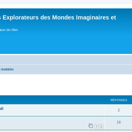
 Explorateurs des Mondes Imaginaires et
jeux de rôles
s hobbits
RÉPONSES
di
R
2
é
R
16
p
1
2
é