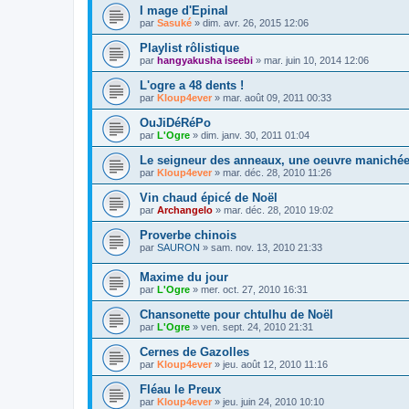
I mage d'Epinal
par
Sasuké
»
dim. avr. 26, 2015 12:06
Playlist rôlistique
par
hangyakusha iseebi
»
mar. juin 10, 2014 12:06
L'ogre a 48 dents !
par
Kloup4ever
»
mar. août 09, 2011 00:33
OuJiDéRéPo
par
L'Ogre
»
dim. janv. 30, 2011 01:04
Le seigneur des anneaux, une oeuvre maniché
par
Kloup4ever
»
mar. déc. 28, 2010 11:26
Vin chaud épicé de Noël
par
Archangelo
»
mar. déc. 28, 2010 19:02
Proverbe chinois
par
SAURON
»
sam. nov. 13, 2010 21:33
Maxime du jour
par
L'Ogre
»
mer. oct. 27, 2010 16:31
Chansonette pour chtulhu de Noël
par
L'Ogre
»
ven. sept. 24, 2010 21:31
Cernes de Gazolles
par
Kloup4ever
»
jeu. août 12, 2010 11:16
Fléau le Preux
par
Kloup4ever
»
jeu. juin 24, 2010 10:10