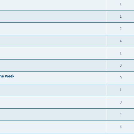
o
R
1
p
n
é
o
R
1
s
p
n
é
e
o
R
2
s
p
s
n
é
e
o
R
4
s
p
s
n
é
e
o
R
1
s
p
s
n
é
e
o
R
0
s
p
s
n
é
e
the week
o
R
0
s
p
s
n
é
e
o
R
1
s
p
s
n
é
e
o
R
0
s
p
s
n
é
e
o
R
4
s
p
s
n
é
e
o
R
4
s
p
s
n