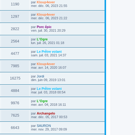
s
m
D
par
Kloup4ever
i
V
1190
e
e
e
mer. déc. 06, 2023 21:55
e
s
r
r
u
s
n
s
m
D
par
Kloup4ever
a
V
1297
i
e
e
mer. déc. 06, 2023 21:22
g
e
e
s
r
e
r
u
s
n
D
par
Porc épic
s
m
a
V
2822
i
e
ven. juil. 30, 2021 20:29
e
g
e
e
r
s
e
r
u
n
s
D
par
L'Ogre
s
m
V
2564
i
a
e
lun. juil. 26, 2021 01:18
e
e
e
g
r
s
r
u
e
n
s
D
par
Le Prêtre volant
s
m
V
4477
i
a
e
sam. juil. 03, 2021 14:37
e
e
e
g
r
s
r
u
e
n
s
D
par
Kloup4ever
s
m
V
7985
i
a
e
mar. avr. 14, 2020 16:07
e
e
e
g
r
s
r
u
e
n
s
D
par
Jordi
s
m
V
16275
i
a
e
dim. juin 09, 2019 13:01
e
e
e
g
r
s
r
u
e
n
s
D
par
Le Prêtre volant
s
m
V
4884
i
a
e
mar. juil. 03, 2018 00:54
e
e
e
g
r
s
r
u
e
n
s
D
par
L'Ogre
s
m
V
9976
i
a
e
mer. avr. 04, 2018 16:11
e
e
e
g
r
s
r
u
e
n
s
D
par
Archangelo
s
m
V
7625
i
a
e
mar. déc. 05, 2017 00:53
e
e
e
g
r
s
r
u
e
n
s
D
par
SAURON
s
m
V
6643
i
a
e
mer. nov. 29, 2017 09:09
e
e
e
g
r
s
r