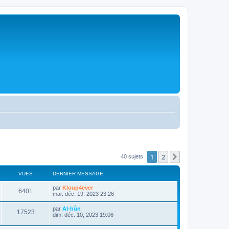
1
2
Suivante
40 sujets
VUES
DERNIER MESSAGE
D
par
Kloup4ever
V
6401
e
mar. déc. 19, 2023 23:26
r
u
n
D
par
Al-hûn
V
17523
i
e
dim. déc. 10, 2023 19:06
e
e
r
r
u
n