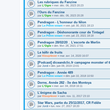
Les rubriques du Fanzine
par
L'Ogre
»
mer. déc. 06, 2023 20:23
l'Ours du Fanzine
par
L'Ogre
»
mer. déc. 06, 2023 20:28
Pendragon - L'honneur du félon
par
Le Prêtre volant
»
ven. juil. 30, 2021 18:13
Pendragon - Déshonorante cour de Tintagel
par
Le Prêtre volant
»
ven. juil. 23, 2021 18:18
Pendragon 28/02/20 _ L'escorte de Merlin
par
L'Ogre
»
dim. févr. 28, 2021 17:51
Le kéfir de fruits
par
Kloup4ever
»
mar. avr. 14, 2020 16:07
[Podcast] diceandclic.fr campagne monster of 
par
Jordi
»
dim. juin 09, 2019 13:01
Pendragon - Année 489
par
Le Prêtre volant
»
dim. juin 10, 2018 10:50
Dorne, Année 282 - île des Montoya
par
L'Ogre
»
mer. avr. 04, 2018 16:11
L'énigme de Sacha
par
Kloup4ever
»
sam. nov. 11, 2017 23:10
Star Wars, partie du 25/11/2017, CR Fidèle
par
Jordi
»
lun. nov. 27, 2017 18:20