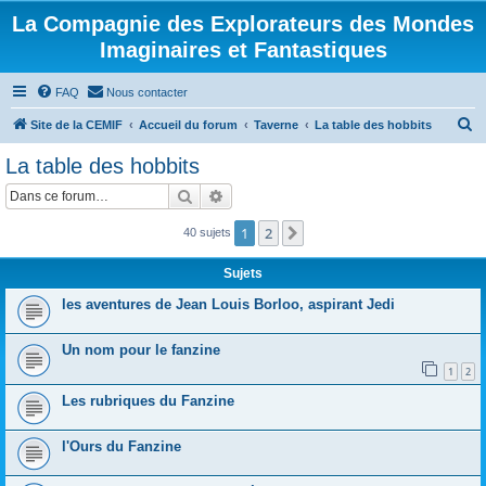
La Compagnie des Explorateurs des Mondes
Imaginaires et Fantastiques
FAQ
Nous contacter
R
Site de la CEMIF
Accueil du forum
Taverne
La table des hobbits
e
La table des hobbits
c
Rechercher
Recherche avancée
h
e
1
2
Suivante
40 sujets
r
Sujets
c
les aventures de Jean Louis Borloo, aspirant Jedi
h
e
Un nom pour le fanzine
r
1
2
Les rubriques du Fanzine
l'Ours du Fanzine