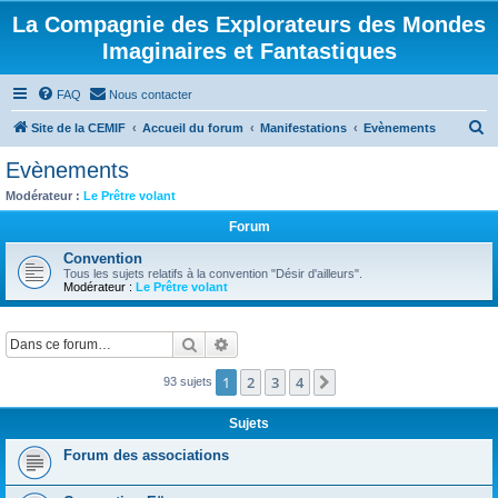
La Compagnie des Explorateurs des Mondes
Imaginaires et Fantastiques
FAQ
Nous contacter
R
Site de la CEMIF
Accueil du forum
Manifestations
Evènements
e
Evènements
c
Modérateur :
Le Prêtre volant
h
Forum
e
Convention
r
Tous les sujets relatifs à la convention "Désir d'ailleurs".
Modérateur :
Le Prêtre volant
c
h
Rechercher
Recherche avancée
e
r
1
2
3
4
Suivante
93 sujets
Sujets
Forum des associations