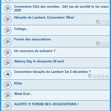
Convention Clés des mondes - Jdr/ jeu de société le 1er mars
2020
Héraults de Lambert. Convention 'Rêve'
1
2
Collage...
Forum des associations
1
2
Un concours de scénario ?
Alkemy Day le dimanche 28 avril
Convention héraults de Lambert 1et 2 décembre ?
1
2
3
4
Killer
Week End...
ALERTE !!! FORUM DES ASSOCIATIONS !