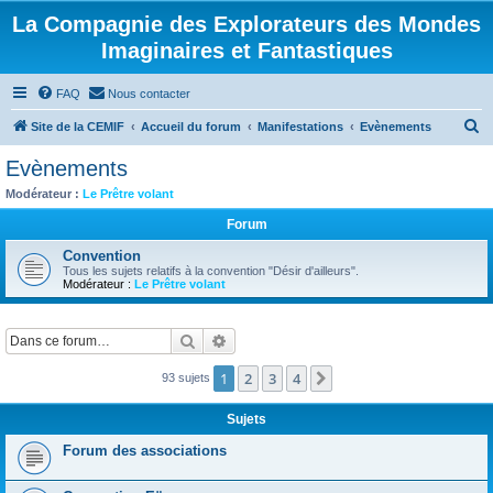
La Compagnie des Explorateurs des Mondes
Imaginaires et Fantastiques
FAQ
Nous contacter
R
Site de la CEMIF
Accueil du forum
Manifestations
Evènements
e
Evènements
c
Modérateur :
Le Prêtre volant
h
Forum
e
Convention
r
Tous les sujets relatifs à la convention "Désir d'ailleurs".
Modérateur :
Le Prêtre volant
c
h
Rechercher
Recherche avancée
e
r
1
2
3
4
Suivante
93 sujets
Sujets
Forum des associations