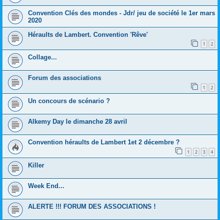
Convention Clés des mondes - Jdr/ jeu de société le 1er mars
2020
Héraults de Lambert. Convention 'Rêve'
1
2
Collage...
Forum des associations
1
2
Un concours de scénario ?
Alkemy Day le dimanche 28 avril
Convention héraults de Lambert 1et 2 décembre ?
1
2
3
4
Killer
Week End...
ALERTE !!! FORUM DES ASSOCIATIONS !