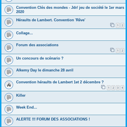
Convention Clés des mondes - Jdr/ jeu de société le 1er mars
2020
Héraults de Lambert. Convention 'Rêve'
1
2
Collage...
Forum des associations
1
2
Un concours de scénario ?
Alkemy Day le dimanche 28 avril
Convention héraults de Lambert 1et 2 décembre ?
1
2
3
4
Killer
Week End...
ALERTE !!! FORUM DES ASSOCIATIONS !