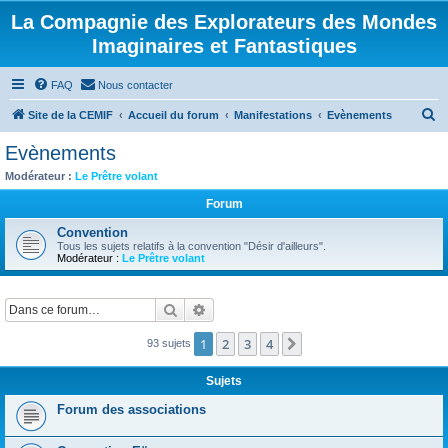
La Compagnie des Explorateurs des Mondes
Imaginaires et Fantastiques
FAQ
Nous contacter
R
Site de la CEMIF
Accueil du forum
Manifestations
Evènements
e
Evènements
c
Modérateur :
Le Prêtre volant
h
Forum
e
Convention
r
Tous les sujets relatifs à la convention "Désir d'ailleurs".
Modérateur :
Le Prêtre volant
c
h
Rechercher
Recherche avancée
e
r
1
2
3
4
Suivante
93 sujets
Sujets
Forum des associations