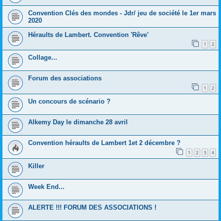
Convention Clés des mondes - Jdr/ jeu de société le 1er mars
2020
Héraults de Lambert. Convention 'Rêve'
1
2
Collage...
Forum des associations
1
2
Un concours de scénario ?
Alkemy Day le dimanche 28 avril
Convention héraults de Lambert 1et 2 décembre ?
1
2
3
4
Killer
Week End...
ALERTE !!! FORUM DES ASSOCIATIONS !