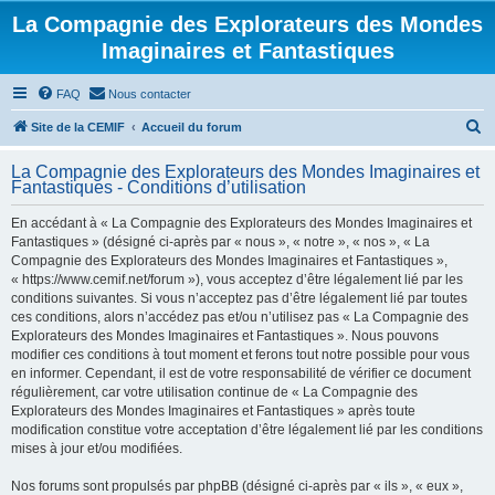
La Compagnie des Explorateurs des Mondes
Imaginaires et Fantastiques
FAQ
Nous contacter
R
Site de la CEMIF
Accueil du forum
e
La Compagnie des Explorateurs des Mondes Imaginaires et
c
Fantastiques - Conditions d’utilisation
h
En accédant à « La Compagnie des Explorateurs des Mondes Imaginaires et
e
Fantastiques » (désigné ci-après par « nous », « notre », « nos », « La
r
Compagnie des Explorateurs des Mondes Imaginaires et Fantastiques »,
« https://www.cemif.net/forum »), vous acceptez d’être légalement lié par les
c
conditions suivantes. Si vous n’acceptez pas d’être légalement lié par toutes
h
ces conditions, alors n’accédez pas et/ou n’utilisez pas « La Compagnie des
Explorateurs des Mondes Imaginaires et Fantastiques ». Nous pouvons
e
modifier ces conditions à tout moment et ferons tout notre possible pour vous
r
en informer. Cependant, il est de votre responsabilité de vérifier ce document
régulièrement, car votre utilisation continue de « La Compagnie des
Explorateurs des Mondes Imaginaires et Fantastiques » après toute
modification constitue votre acceptation d’être légalement lié par les conditions
mises à jour et/ou modifiées.
Nos forums sont propulsés par phpBB (désigné ci-après par « ils », « eux »,