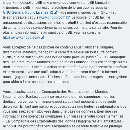
« leur », « logiciel phpBB », « www.phpbb.com », « phpBB Limited »,
« Équipes phpBB »), qui est une solution de forum publiée sous la «
GNU General Public License v2
» (désignée ci-après par « GPL ») et
téléchargeable depuis
www.phpbb.com
. Le logiciel phpBB facilite
uniquement les discussions sur Internet ; phpBB Limited n’est pas responsable
du contenu ou des comportements autorisés ou interdits sur ce site. Pour de
plus amples informations au sujet de phpBB, veuillez consulter :
https://www.phpbb.com/
.
Vous acceptez de ne pas publier de contenu abusif, obscène, vulgaire,
diffamatoire, haineux, menaçant, à caractère sexuel ou tout autre contenu
illicite, que ce soit en vertu des lois de votre pays, du pays où « La Compagnie
des Explorateurs des Mondes Imaginaires et Fantastiques » est hébergé ou du
droit international. Une telle action peut entraîner votre bannissement immédiat
et permanent, avec une notification à votre fournisseur d’accès à Internet si
nous le jugeons nécessaire. L’adresse IP de tous les messages est enregistrée
pour aider à faire respecter ces conditions.
Vous acceptez que « La Compagnie des Explorateurs des Mondes
Imaginaires et Fantastiques » se réserve le droit de supprimer, modifier,
déplacer ou verrouiller n’importe quel sujet à tout moment, à notre seule
discrétion. En tant que membre, vous acceptez que toutes les informations que
vous saisissez soient stockées dans une base de données. Bien que ces
informations ne soient pas divulguées à un tiers sans votre consentement, ni
« La Compagnie des Explorateurs des Mondes Imaginaires et Fantastiques »
ni phpBB ne pourront être tenus responsables de toute tentative de piratage